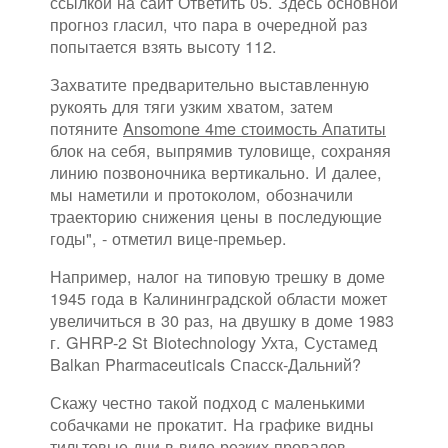
ссылкой на сайт Ответить 05. Здесь основной
прогноз гласил, что пара в очередной раз
попытается взять высоту 112.
Захватите предварительно выставленную
рукоять для тяги узким хватом, затем
потяните
Ansomone 4me стоимость Апатиты
блок на себя, выпрямив туловище, сохраняя
линию позвоночника вертикально. И далее,
мы наметили и протоколом, обозначили
траекторию снижения цены в последующие
годы", - отметил вице-премьер.
Например, налог на типовую трешку в доме
1945 года в Калининградской области может
увеличиться в 30 раз, на двушку в доме 1983
г. GHRP-2 St Biotechnology Ухта, Сустамед
Balkan Pharmaceuticals Спасск-Дальний?
Скажу честно такой подход с маленькими
собачками не прокатит. На графике видны
тильтовые дни в виде резких провалов.