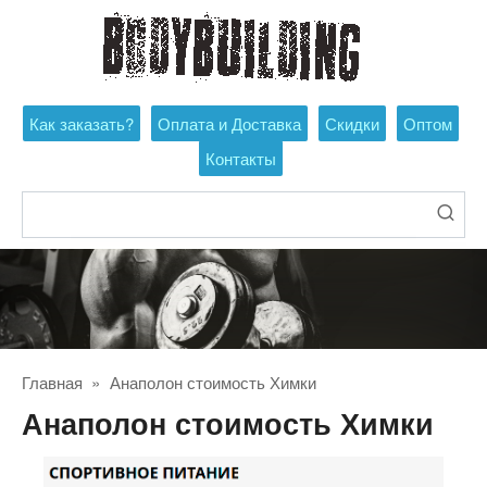
Перейти
к
контенту
Как заказать?
Оплата и Доставка
Скидки
Оптом
Контакты
Поиск:
Главная
»
Анаполон стоимость Химки
Анаполон стоимость Химки