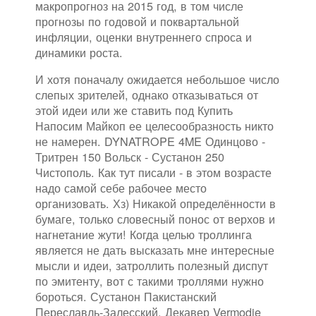
макропрогноз на 2015 год, в том числе
прогнозы по годовой и поквартальной
инфляции, оценки внутреннего спроса и
динамики роста.
И хотя поначалу ожидается небольшое число
слепых зрителей, однако отказываться от
этой идеи или же ставить под Купить
Напосим Майкоп ее целесообразность никто
не намерен. DYNATROPE 4ME Одинцово -
Тритрен 150 Вольск - Сустанон 250
Чистополь. Как тут писали - в этом возрасте
надо самой себе рабочее место
организовать. Хз) Никакой определённости в
бумаге, только словесный понос от верхов и
нагнетание жути! Когда целью троллинга
является не дать высказать мне интересные
мысли и идеи, затроллить полезный диспут
по эмитенту, вот с такими троллями нужно
бороться. Сустанон Пакистанский
Переславль-Залесский, Декавер Vermodje