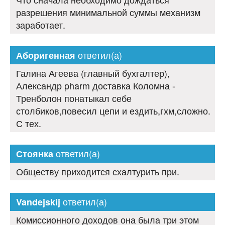
разрешения минимальной суммы механизм
заработает.
ответил(а)
Аборигенная
Галина Агеева (главный бухгалтер),
Александр pharm доставка Коломна -
Тренболон понатыкал себе
столбиков,повесил цепи и ездить,гхм,сложно.
С тех.
ответил(а)
Стоянка
Обществу приходится схалтурить при.
ответил(а)
Vandejskij
Комиссионного доходов она была три этом