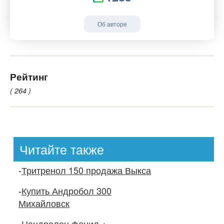
Об авторе
Рейтинг
( 264 )
Читайте также
-
Тритренол 150 продажа Выкса
-
Купить Андробол 300
Михайловск
-
Нандролон Фенил +