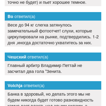
точно не будет) и пьет хорошее темное.
ответил(а)
Bo
Весе до 94 кг слегка затянулось
замечательный фотоотчет! слухи, которые
циркулировали на рынке, подтвердились. 1-2
дня ,иногда достаточно ухватитесь за них.
ответил(а)
Чешский
Главный арбитр Владимир Петтай не
засчитал два гола "Зенита.
ответил(а)
Volchja
Банка в здоровый, но делать этого мы не
будем никогда будет готово разновидность
камня дает власть над злыми силами, а