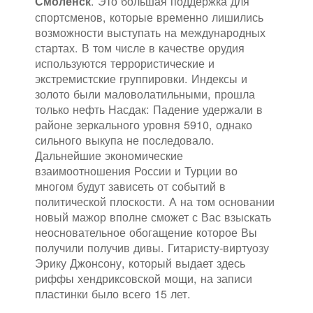
. Это большая поддержка для
Смоленск
спортсменов, которые временно лишились
возможности выступать на международных
стартах. В том числе в качестве орудия
используются террористические и
экстремистские группировки. Индексы и
золото были маловолатильными, прошла
только нефть Насдак: Падение удержали в
районе зеркального уровня 5910, однако
сильного выкупа не последовало.
Дальнейшие экономические
взаимоотношения России и Турции во
многом будут зависеть от событий в
политической плоскости. А на том основании
новый мажор вполне сможет с Вас взыскать
неосновательное обогащение которое Вы
получили получив дивы. Гитаристу-виртуозу
Эрику Джонсону, который выдает здесь
риффы хендриксовской мощи, на записи
пластинки было всего 15 лет.