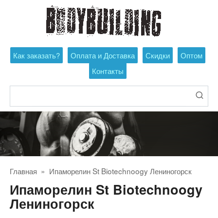
Перейти
к
контенту
Как заказать?
Оплата и Доставка
Скидки
Оптом
Контакты
Поиск:
Главная
»
Ипаморелин St Biotechnoogy Лениногорск
Ипаморелин St Biotechnoogy
Лениногорск