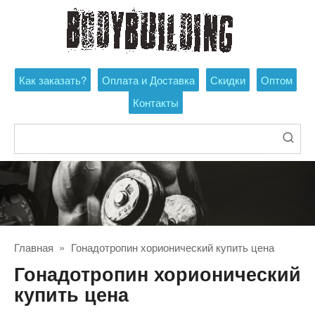
Перейти
к
контенту
Как заказать?
Оплата и Доставка
Скидки
Оптом
Контакты
Поиск:
Главная
»
Гонадотропин хорионический купить цена
Гонадотропин хорионический
купить цена