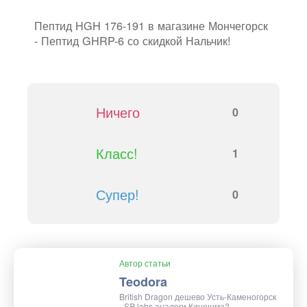
Пептид HGH 176-191 в магазине Мончегорск
- Пептид GHRP-6 со скидкой Нальчик!
Ничего
0
Класс!
1
Супер!
0
Автор статьи
Teodora
British Dragon дешево Усть-Каменогорск
- SP labs аналоги Кинешма?