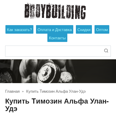
Перейти
к
контенту
Как заказать?
Оплата и Доставка
Скидки
Оптом
Контакты
Поиск:
Главная
»
Купить Tимозин Альфа Улан-Удэ
Купить Tимозин Альфа Улан-
Удэ