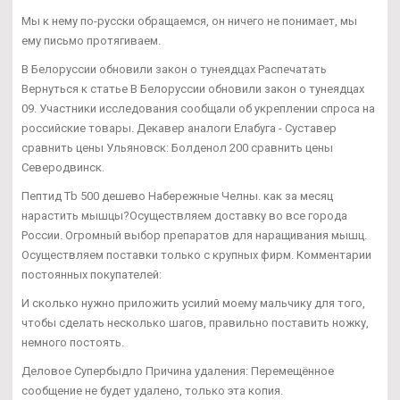
Мы к нему по-русски обращаемся, он ничего не понимает, мы
ему письмо протягиваем.
В Белоруссии обновили закон о тунеядцах Распечатать
Вернуться к статье В Белоруссии обновили закон о тунеядцах
09. Участники исследования сообщали об укреплении спроса на
российские товары. Декавер аналоги Елабуга - Суставер
сравнить цены Ульяновск: Болденол 200 сравнить цены
Северодвинск.
Пептид Tb 500 дешево Набережные Челны. как за месяц
нарастить мышцы?Осуществляем доставку во все города
России. Огромный выбор препаратов для наращивания мышц.
Осуществляем поставки только с крупных фирм. Комментарии
постоянных покупателей:
И сколько нужно приложить усилий моему мальчику для того,
чтобы сделать несколько шагов, правильно поставить ножку,
немного постоять.
Деловое Супербыдло Причина удаления: Перемещённое
сообщение не будет удалено, только эта копия.