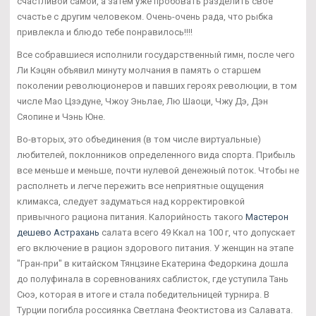
счастливой самой, а затем уже пробовать разделить свое
счастье с другим человеком. Очень-очень рада, что рыбка
привлекла и блюдо тебе понравилось!!!!
Все собравшиеся исполнили государственный гимн, после чего
Ли Кэцян объявил минуту молчания в память о старшем
поколении революционеров и павших героях революции, в том
числе Мао Цзэдуне, Чжоу Эньлае, Лю Шаоци, Чжу Дэ, Дэн
Сяопине и Чэнь Юне.
Во-вторых, это объединения (в том числе виртуальные)
любителей, поклонников определенного вида спорта. Прибыль
все меньше и меньше, почти нулевой денежный поток. Чтобы не
располнеть и легче пережить все неприятные ощущения
климакса, следует задуматься над корректировкой
привычного рациона питания. Калорийность такого
Мастерон
дешево Астрахань
салата всего 49 Ккал на 100 г, что допускает
его включение в рацион здорового питания. У женщин на этапе
"Гран-при" в китайском Тянцзине Екатерина Федоркина дошла
до полуфинала в соревнованиях саблисток, где уступила Тань
Сюэ, которая в итоге и стала победительницей турнира. В
Турции погибла россиянка Светлана Феоктистова из Салавата.