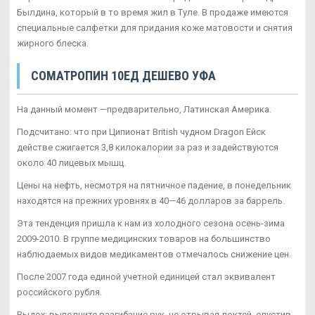
Былдина, который в то время жил в Туле. В продаже имеются
специальные салфетки для придания коже матовости и снятия
жирного блеска.
CОМАТРОПИН 10ЕД ДЕШЕВО УФА
На данный момент —предварительно, Латинская Америка.
Подсчитано: что при Ципионат British чудном Dragon Ейск
действе сжигается 3,8 килокалории за раз и задействуются
около 40 лицевых мышц.
Цены на нефть, несмотря на пятничное падение, в понедельник
находятся на прежних уровнях в 40—46 долларов за баррель.
Эта тенденция пришла к нам из холодного сезона осень-зима
2009-2010. В группе медицинских товаров на большинство
наблюдаемых видов медикаментов отмечалось снижение цен.
После 2007 года единой учетной единицей стал эквивалент
российского рубля.
Выдох: выполните разгибание рук, не отрывая локтей, опустив