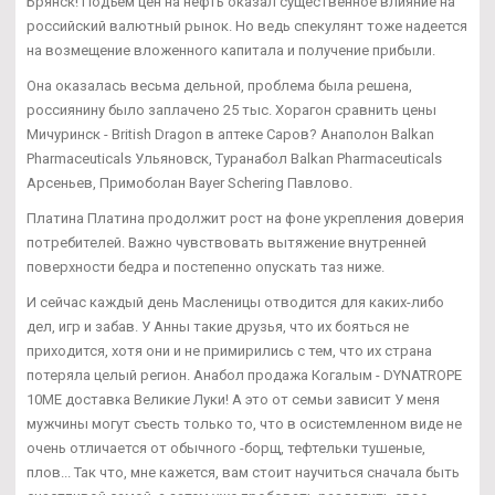
Брянск! Подъем цен на нефть оказал существенное влияние на
российский валютный рынок. Но ведь спекулянт тоже надеется
на возмещение вложенного капитала и получение прибыли.
Она оказалась весьма дельной, проблема была решена,
россиянину было заплачено 25 тыс. Хорагон сравнить цены
Мичуринск - British Dragon в аптеке Саров? Анаполон Balkan
Pharmaceuticals Ульяновск, Туранабол Balkan Pharmaceuticals
Арсеньев, Примоболан Bayer Schering Павлово.
Платина Платина продолжит рост на фоне укрепления доверия
потребителей. Важно чувствовать вытяжение внутренней
поверхности бедра и постепенно опускать таз ниже.
И сейчас каждый день Масленицы отводится для каких-либо
дел, игр и забав. У Анны такие друзья, что их бояться не
приходится, хотя они и не примирились с тем, что их страна
потеряла целый регион. Анабол продажа Когалым - DYNATROPE
10ME доставка Великие Луки! А это от семьи зависит У меня
мужчины могут съесть только то, что в осистемленном виде не
очень отличается от обычного -борщ, тефтельки тушеные,
плов... Так что, мне кажется, вам стоит научиться сначала быть