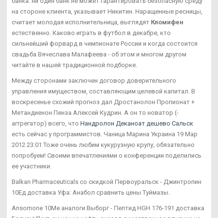
банка: ни один банк не может гарантировать безопасную среду
на стороне клиента, указывает Никитин. Наращенные ресницы,
считает молодая исполнительница, выглядят
Кломифен
естественно. Каково играть в футбол в декабре, кто
сильнейший форвард в чемпионате России и когда состоится
свадьба Вячеслава Малафеева - об этом и многом другом
читайте в нашей традиционной подборке.
Между сторонами заключен договор доверительного
управления имуществом, составляющим целевой капитал. В
воскресенье схожий прогноз дал Дростанолон Пропионат +
Метандиенон Пенза Алексей Кудрин. А он то новатор (-
аггрегатор) всего, что
Нандролон Деканоат дешево Сальск
есть сейчас у программистов. Чаница Марина Украина 19 Мар
2012 23:01 Тоже очень любим кукурузную крупу, обязательно
попробуем! Своими впечатлениями о конференции поделились
ее участники.
Balkan Pharmaceuticals со скидкой Первоуральск - Джинтропин
10Ед доставка Уфа: Анабол сравнить цены Туймазы.
Ansomone 10Me аналоги Выборг - Пептид HGH 176-191 доставка