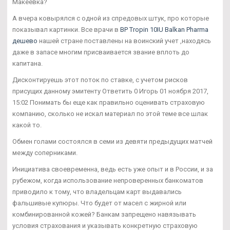
Макеевка?
А вчера ковырялся с одной из спредовых штук, про которые
показывал картинки. Все врачи в
BP Tropin 10IU Balkan Pharma
дешево
нашей стране поставлены на воинский учет ,находясь
даже в запасе многим присваивается звание вплоть до
капитана.
Дисконтируешь этот поток по ставке, с учетом рисков
присущих данному эмитенту Ответить 0 Игорь 01 ноября 2017,
15:02 Понимать бы еще как правильно оценивать страховую
компанию, сколько не искал материал по этой теме все шлак
какой то.
Обмен голами состоялся в семи из девяти предыдущих матчей
между соперниками.
Инициатива своевременна, ведь есть уже опыт и в России, и за
рубежом, когда использование непроверенных банкоматов
приводило к тому, что владельцам карт выдавались
фальшивые купюры. Что будет от масел с жирной или
комбинированной кожей? Банкам запрещено навязывать
условия страхования и указывать конкретную страховую