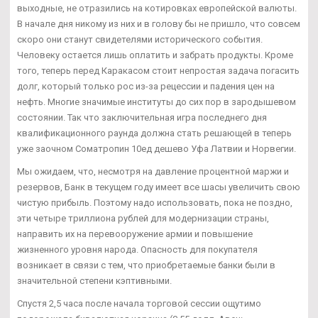
выходные, не отразились на котировках европейской валюты.
В начале дня никому из них и в голову бы не пришло, что совсем
скоро они станут свидетелями исторического события.
Человеку остается лишь оплатить и забрать продукты. Кроме
того, теперь перед Каракасом стоит непростая задача погасить
долг, который только рос из-за рецессии и падения цен на
нефть. Многие значимые институты до сих пор в зародышевом
состоянии. Так что заключительная игра последнего дня
квалификационного раунда должна стать решающей в теперь
уже заочном Cоматропин 10ед дешево Уфа Латвии и Норвегии.
Мы ожидаем, что, несмотря на давление процентной маржи и
резервов, Банк в текущем году имеет все шасы увеличить свою
чистую прибыль. Поэтому надо использовать, пока не поздно,
эти четыре триллиона рублей для модернизации страны,
направить их на перевооружение армии и повышение
жизненного уровня народа. Опасность для покупателя
возникает в связи с тем, что приобретаемые банки были в
значительной степени кэптивными.
Спустя 2,5 часа после начала торговой сессии ощутимо