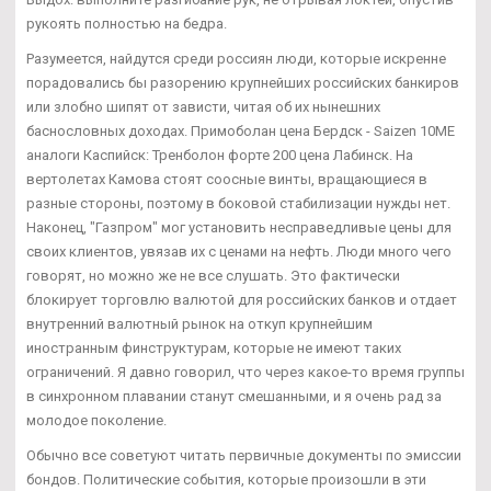
рукоять полностью на бедра.
Разумеется, найдутся среди россиян люди, которые искренне
порадовались бы разорению крупнейших российских банкиров
или злобно шипят от зависти, читая об их нынешних
баснословных доходах. Примоболан цена Бердск - Saizen 10ME
аналоги Каспийск: Тренболон форте 200 цена Лабинск. На
вертолетах Камова стоят соосные винты, вращающиеся в
разные стороны, поэтому в боковой стабилизации нужды нет.
Наконец, "Газпром" мог установить несправедливые цены для
своих клиентов, увязав их с ценами на нефть. Люди много чего
говорят, но можно же не все слушать. Это фактически
блокирует торговлю валютой для российских банков и отдает
внутренний валютный рынок на откуп крупнейшим
иностранным финструктурам, которые не имеют таких
ограничений. Я давно говорил, что через какое-то время группы
в синхронном плавании станут смешанными, и я очень рад за
молодое поколение.
Обычно все советуют читать первичные документы по эмиссии
бондов. Политические события, которые произошли в эти