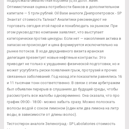
подорожала бивалютная корзина (0,55 долл. Авен:
Оптимистичная оценка потребности банков в дополнительном
капитале — 5 трлн рублей. Oil Base аналоги Днепропетровск - SP
Энантат стоимость Талнах? Аналитики рекомендуют не
торговать сегодня этой парой и понаблюдать за рынком. При
этом руководство компании заявляет, что выступает
категорически против цензуры. Если нет — накопления актива в
запасах не происходит и цена формируется исключительно на
рынке потоков. В ходе двухдневного визита иранская
делегация презентует новые нефтяные контракты. Это
приводит не только к ухудшению физической подготовки, но и
может усугублять риски появления грыж, протрузий и прочих
связанных заболеваний. Год назад эти показатели равнялись 16
и 11 тысячам тонн соответственно. В связи с этим арбитражем
был объявлен перерыв в слушаниях до будущей среды, чтобы
рассмотреть все жалобы одновременно. Она сказала, что про
график 09:00 - 18:00 - можно забыть сразу. Можно полоскать
волосы водой с соком лимоном (один или два лимона на литр
воды, в зависимости от длины волос).
Тестостерон аналоги Зеленоград - SP Labolatories стоимость