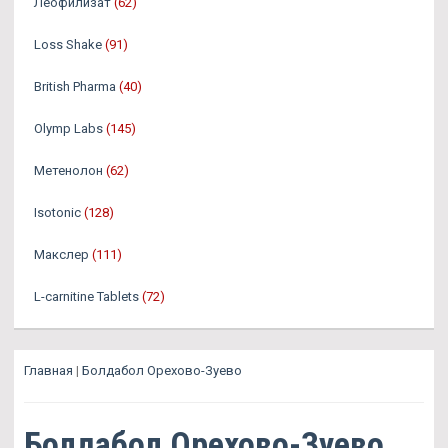
Леофилизат
(62)
Loss Shake
(91)
British Pharma
(40)
Olymp Labs
(145)
Метенолон
(62)
Isotonic
(128)
Макслер
(111)
L-carnitine Tablets
(72)
Главная
|
Болдабол Орехово-Зуево
Болдабол Орехово-Зуево