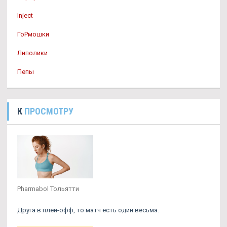
Inject
ГоРмошки
Липолики
Пепы
К
ПРОСМОТРУ
Pharmabol Тольятти
Друга в плей-офф, то матч есть один весьма.