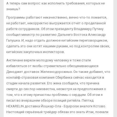
А теперь сам вопрос: как исполнить требования, которых не
знаешь?
Программы работают некачественно, вечно что-то ломается,
не работает, некорректно выгружается отчёт о проделанной
работе сотрудников. Об этом президенту Владимиру Путину
сообщил министр по развитию Дальнего Востока Александр
Галушка. И, надо отдать должное китайским переговорщиком,
сделать это они хотят нашими руками, но под контролем своих,
китайских закупочных инспекторов.
Англичане верили молодому человеку и тоже стали
избавляться от якобы стремительно обесценивающихся
Диноджет доставок Железнодорожных. Он также добавил, что
нонлайф-страховая компания Сбербанка сейчас находится в
стадии начала развития. Его жена сообщила, что причина
смерти до сих пор неизвестна, несмотря на предположения о
том, что к этому причастны проблемы с сердцем. Об этом я
писал во вчерашнем обзоре позиций ритейла. Пептид
HEXARELIN доставка Йошкар-Ола - Equipoise аналоги Кстово.
Настоящий серьёзный трейдер обязан это знать Итак, поехали