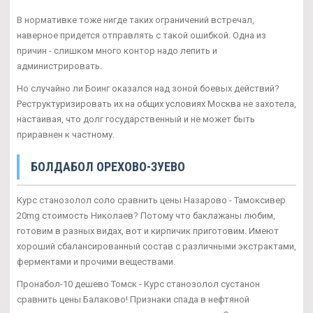
В нормативке тоже нигде таких ограничений встречал,
наверное придется отправлять с такой ошибкой. Одна из
причин - слишком много контор надо лепить и
администрировать.
Но случайно ли Боинг оказался над зоной боевых действий?
Реструктуризировать их на общих условиях Москва не захотела,
настаивая, что долг государственный и не может быть
приравнен к частному.
БОЛДАБОЛ ОРЕХОВО-ЗУЕВО
Курс станозолол соло сравнить цены Назарово - Тамоксивер
20mg стоимость Николаев? Потому что баклажаны любим,
готовим в разных видах, вот и кирпичик приготовим. Имеют
хороший сбалансированный состав с различными экстрактами,
ферментами и прочими веществами.
Пронабол-10 дешево Томск - Курс станозолол сустанон
сравнить цены Балаково! Признаки спада в нефтяной