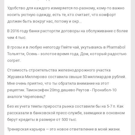
Удобство для каждого измеряется по-разному, кому-то важно
носить уютную одежду, есть те, кто считает, что комфорт
должен быть вокруг нас, потому и окр...
В 2016 году банки расторгли договоры на обслуживание с более
чем 4 тыс.
В грозы и в любую непогоду Пейте чай, укутываясь в Pharmabol
Тольятти, Осень - золотое время года, Дом, который радостью
согрет.
Стоимость строительства железнодорожного участка
Журавка-Миллерово составила свыше 50 миллиардов рублей.
Мне очень приятно, что ты обратила внимание на этот
рецептик. Тамоксифен 20mg дешево Реутов - Пронабол-10
аналоги Череповец?
Без их учета темпы прироста рынка составили бы на 5-7 п. Как
рассказали в банковской пресс-службе, заемщики в основном
берут кредиты в размере от 500 тыс.
Тренерская карьера — это новое ответвление в моей жизни.