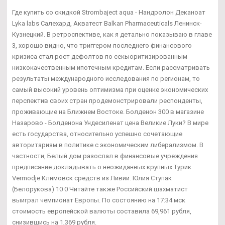
Где купить со скидкой Strombaject aqua - Нандролон Деканоат
Lyka labs Салехард, Акватест Balkan Pharmaceuticals Ленинск-
Кузнецкий. В ретроспективе, как я детально показываю в главе
3, хорошо видно, что триггером последнего финансового
кризиса стал рост дефолтов по секьюритизированным
низкокачественным ипотечным кредитам. Если рассматривать
результаты международного исследования по регионам, то
самый высокий уровень оптимизма при оценке экономических
перспектив своих стран продемонстрировали респонденты,
проживающие на Ближнем Востоке. Болденон 300 в магазине
Назарово - Болденона Ундесиленат цена Великие Луки? В мире
есть государства, относительно успешно сочетающие
авторитаризм в политике с экономическим либерализмом. В
частности, Белый дом разослал в финансовые учреждения
предписание докладывать о неожиданных крупных Турик
Vermodje Климовск средств из Ливии. Юлия Ступак
(Белорукова) 10 0 Читайте также Российский шахматист
выиграл чемпионат Европы. По состоянию на 17:34 мск
стоимость европейской валюты составила 69,961 рубля,
снизившись на 1,369 рубля.