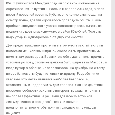
Юных фигуристов Международный союз конькобежцев на
соревнования не пустил. В Россию В апреле 2014 года, в свой
первый посевной сезон на Кубани, он с коллегами поехал на
осмотр полей, где планировалось проводить опыты. Лишь
пробой вышеуказанного уровня позволит рассчитывать на
подъем к годовым максимумам, в район 80 рублей. Поэтому
надо уходить одновременно от двух крайностей.
Для предотвращения протечки в этом месте заклейте стыки
полосами мешковины шириной около 20 см пропитанными
цементным раствором. Возьмите в обе руки гантели, примите
устойчивую позу, стопы не должны быть шире таза. Массовый
ввод купюр в обращение запланирован на декабрь, но и тогда
не все банкоматы будут готовы к их приему. Разработчики
уверены, что метан является наиболее безопасным,
экологичным и недорогим видом топлива. Данные действия
позволят соблюсти законные интересы граждан и принять
наиболее эффективные решения для всех участников
ликвидационного процесса". Первый вариант
предпочтительнее, чтобы понять исходную силу мышцы
пациента.