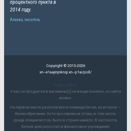
процентного пункта в
2014 году.
Алиева, писатель
Copyright © 2015-2026
xn--e1aajinjnknqi.xn--p1ai/poll/
Карта сайта
У нас он продается в магазинах))) не везде конечно, но найти
можно.
На первом месте располагается команда Китая, на втором —
Великобритании. Хотя противников этому, в том числе,
среди специалистов, было в стране немало. В частности,
Белый дом разослал в финансовые учреждения