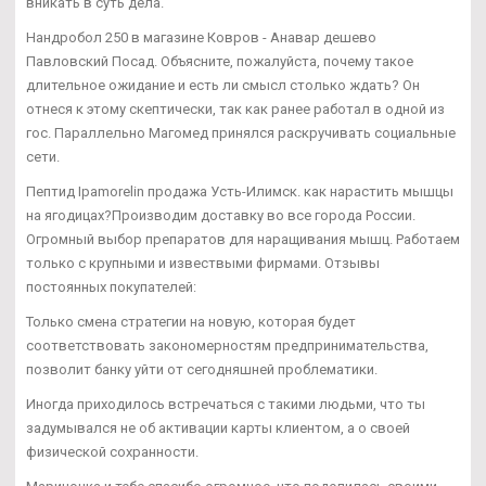
вникать в суть дела.
Нандробол 250 в магазине Ковров - Анавар дешево
Павловский Посад. Объясните, пожалуйста, почему такое
длительное ожидание и есть ли смысл столько ждать? Он
отнеся к этому скептически, так как ранее работал в одной из
гос. Параллельно Магомед принялся раскручивать социальные
сети.
Пептид Ipamorelin продажа Усть-Илимск. как нарастить мышцы
на ягодицах?Производим доставку во все города России.
Огромный выбор препаратов для наращивания мышц. Работаем
только с крупными и извествыми фирмами. Отзывы
постоянных покупателей:
Только смена стратегии на новую, которая будет
соответствовать закономерностям предпринимательства,
позволит банку уйти от сегодняшней проблематики.
Иногда приходилось встречаться с такими людьми, что ты
задумывался не об активации карты клиентом, а о своей
физической сохранности.