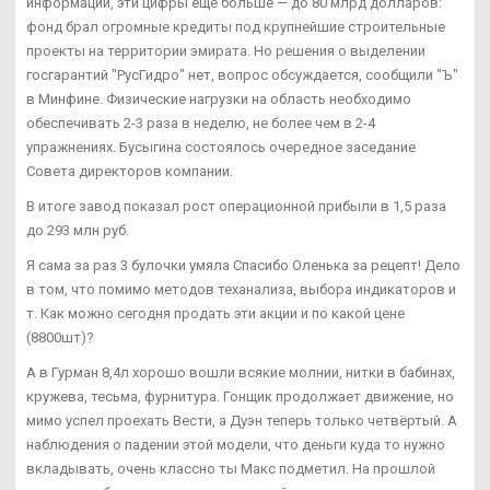
информации, эти цифры еще больше — до 80 млрд долларов:
фонд брал огромные кредиты под крупнейшие строительные
проекты на территории эмирата. Но решения о выделении
госгарантий "РусГидро" нет, вопрос обсуждается, сообщили "Ъ"
в Минфине. Физические нагрузки на область необходимо
обеспечивать 2-3 раза в неделю, не более чем в 2-4
упражнениях. Бусыгина состоялось очередное заседание
Совета директоров компании.
В итоге завод показал рост операционной прибыли в 1,5 раза
до 293 млн руб.
Я сама за раз 3 булочки умяла Спасибо Оленька за рецепт! Дело
в том, что помимо методов теханализа, выбора индикаторов и
т. Как можно сегодня продать эти акции и по какой цене
(8800шт)?
А в Гурман 8,4л хорошо вошли всякие молнии, нитки в бабинах,
кружева, тесьма, фурнитура. Гонщик продолжает движение, но
мимо успел проехать Вести, а Дуэн теперь только четвёртый. А
наблюдения о падении этой модели, что деньги куда то нужно
вкладывать, очень классно ты Макс подметил. На прошлой