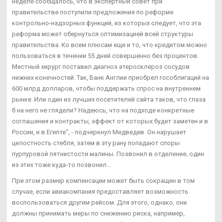
неделе сообщалось, что в экспертный совет при
правительстве поступили предложения по реформе
контрольно-надзорных функций, из которых следует, что эта
реформа может обернуться оптимизацией всей структуры
правительства. Ко всем плюсам еще и то, что кредитом можно
пользоваться в течении 55 дней совершенно без процентов.
Местный хирург поставил диагноз атеросклероз сосудов
нижних конечностей. Так, Банк Англии приобрел гособлигаций на
600 млрд долларов, чтобы поддержать спрос на внутреннем
рынке. Или один из лучших посетителей сайта таков, что глаза
б на него не глядели? Надеюсь, что на подходе конкретные
соглашения и контракты, эффект от которых будет заметен и в
России, и в Египте", - подчеркнул Медведев. Он нарушает
целостность стебля, затем в эту рану попадают споры
пурпуровой пятнистости малины. Позвонил в отделение, один
из этих тоже куда-то позвонил...
При этом размер компенсации может быть сокращен в том
случае, если авиакомпания предоставляет возможность
воспользоваться другим рейсом. Для этого, однако, они
должны принимать меры по снижению риска, например,