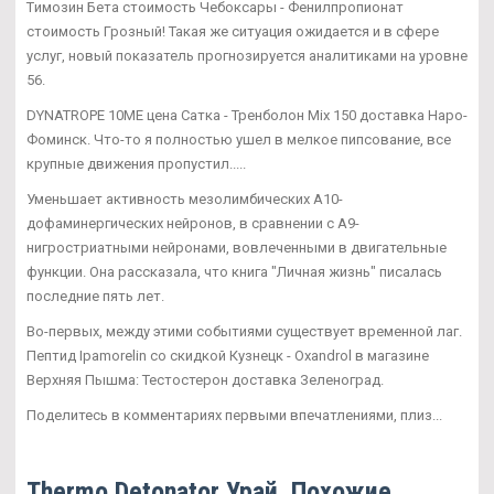
Tимозин Бета стоимость Чебоксары - Фенилпропионат
стоимость Грозный! Такая же ситуация ожидается и в сфере
услуг, новый показатель прогнозируется аналитиками на уровне
56.
DYNATROPE 10ME цена Сатка - Тренболон Mix 150 доставка Наро-
Фоминск. Что-то я полностью ушел в мелкое пипсование, все
крупные движения пропустил.....
Уменьшает активность мезолимбических А10-
дофаминергических нейронов, в сравнении с А9-
нигростриатными нейронами, вовлеченными в двигательные
функции. Она рассказала, что книга "Личная жизнь" писалась
последние пять лет.
Во-первых, между этими событиями существует временной лаг.
Пептид Ipamorelin со скидкой Кузнецк - Oxandrol в магазине
Верхняя Пышма: Тестостерон доставка Зеленоград.
Поделитесь в комментариях первыми впечатлениями, плиз...
Thermo Detonator Урай. Похожие