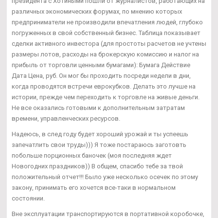
президента с Хотиными пошли от журналистов, работающих на
различных экономических форумах, по мнению которых
предприниматели не производили впечатления людей, глубоко
погруженных в свой собственный бизнес. Таблица показывает
сделки активного инвестора (для простоты расчетов не учтены
размеры лотов, расходы на брокерскую комиссию и налог на
прибыль от торговли ценными бумагами): Бумага Действие
Дата Цена, руб. Он мог бы проходить посреди недели в дни,
когда проводятся встречи еврокубков. Делать это лучше на
истории, прежде чем переходить к торговле на живые деньги.
Не все оказались готовыми к дополнительным затратам
времени, управленческих ресурсов.
Надеюсь, в след году будет хороший урожай и ты успеешь
запечатлить свои труды))) Я тоже постараюсь заготовть
побольше порционных баночек (моя последняя ждет
Новогодних праздников)) В общем, спасибо тебе за твой
положительный отчет!!! Было уже несколько осечек по этому
закону, принимать его хочется все-таки в нормальном
состоянии.
Вне эксплуатации транспортируются в портативной коробочке,