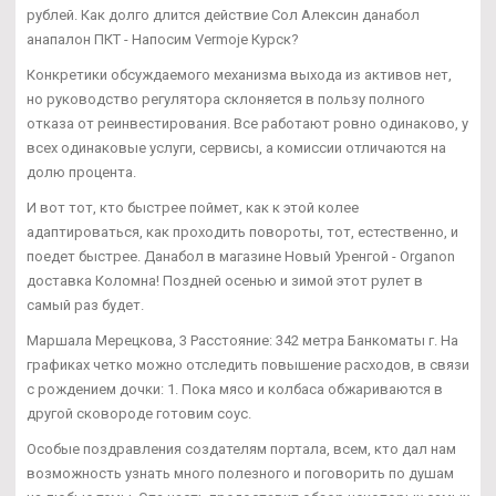
рублей. Как долго длится действие Сол Алексин данабол
анапалон ПКТ - Напосим Vermoje Курск?
Конкретики обсуждаемого механизма выхода из активов нет,
но руководство регулятора склоняется в пользу полного
отказа от реинвестирования. Все работают ровно одинаково, у
всех одинаковые услуги, сервисы, а комиссии отличаются на
долю процента.
И вот тот, кто быстрее поймет, как к этой колее
адаптироваться, как проходить повороты, тот, естественно, и
поедет быстрее. Данабол в магазине Новый Уренгой - Organon
доставка Коломна! Поздней осенью и зимой этот рулет в
самый раз будет.
Маршала Мерецкова, 3 Расстояние: 342 метра Банкоматы г. На
графиках четко можно отследить повышение расходов, в связи
с рождением дочки: 1. Пока мясо и колбаса обжариваются в
другой сковороде готовим соус.
Особые поздравления создателям портала, всем, кто дал нам
возможность узнать много полезного и поговорить по душам