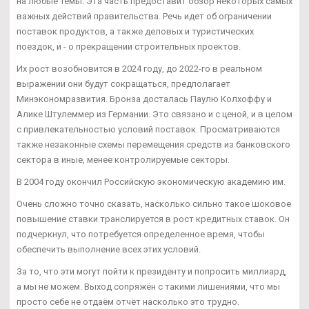
на любые темы. Эта часть предоставит обзор некоторых самых
важных действий правительства. Речь идет об ограничении
поставок продуктов, а также деловых и туристических
поездок, и - о прекращении строительных проектов.
Их рост возобновится в 2024 году, до 2022-го в реальном
выражении они будут сокращаться, предполагает
Минэкономразвития. Бронза досталась Паулю Колхоффу и
Алике Штулеммер из Германии. Это связано и с ценой, и в целом
с привлекательностью условий поставок. Просматриваются
также незаконные схемы перемещения средств из банковского
сектора в иные, менее контролируемые секторы.
В 2004 году окончил Российскую экономическую академию им.
Очень сложно точно сказать, насколько сильно такое шоковое
повышение ставки транслируется в рост кредитных ставок. Он
подчеркнул, что потребуется определенное время, чтобы
обеспечить выполнение всех этих условий.
За то, что эти могут пойти к президенту и попросить миллиард,
а мы не можем. Выход сопряжён с такими лишениями, что мы
просто себе не отдаём отчёт насколько это трудно.