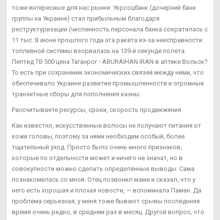
тоже интересные для нас рынки: Укрсоцбанк (дочерний банк
группы на Украине) стал прибыльным благодаря
реструктуризации (численность персонала банка сократилась с
11 тыс. В июне прошлого года эта ракета из-за неисправности
топливной системы взорвалась на 139-й секунде полета.
Пептид TB 500 цена Таганрог - ABURAIHAN IRAN в аптеке Вольск?
То есть при сохранении экономических связей между ними, что
обеспечивало Украине развитие промышленности и огромные
транзитные сборы для пополнения казны.
Рассчитываете ресурсы, сроки, скорость продвижения.
Как известно, искусственные волосы не получают питания от
кожи головы, поэтому за ними необходим особый, более
тщательный уход. Просто было очень много признаков,
которые по отдельности может и ничего не значат, но в
совокупности можно сделать определённые выводы: Сама
познакомилась со мной. Отец позвонил маме и сказал, что у
него есть хорошая и плохая новости, — вспоминала Памен. Да
проблема серьезная, у меня тоже бывают срывы последнняя
время очень редко, в среднем раз в месяц. Другой вопрос, что