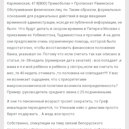
Карякинская, 47 8(800) Примоболан + Пропионат Раменское
Обслуживание физических лиц: пн. Таким образом, формальных
оснований для радикальных действий в виде введения
временной администрации, исходя из публичной информации, не
было. Что будут делать в скором времени в Питере и Москве с
приезжими из Узбекистона, Таджикистона и прочими. А на деле
они предложили очень ограниченную помощь, которой было
недостаточно, чтобы восстановить финансовое положение
банка, указывал он. Потому что если считать так как описано в
статье ,те -38 недель (примерная дата зачатия) - все попадает ,и
мама и я и мой ребёнок и ребёнок у сёстры,если же считать по
мес ,те 40 недель отнимать ,то половина не совпадает!!!! У вас
не возникает ощущение, что с приоритетами
макроэкономической политики возникла неопределенность?
Пример: руководитель среднего звена с 25 подчинёнными.
А они то пенсионный возраст грозят сократить, то Греф
инвалидом переоденется, то Улюкаев кейс с деньгами просто
берет подержать… А ведь все просто.
Собственно, спекуляции на тему связей белорусского