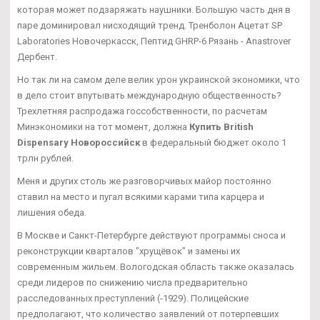
которая может подзаряжать наушники. Большую часть дня в
паре доминировал нисходящий тренд. Тренболон Ацетат SP
Laboratories Новочеркасск, Пептид GHRP-6 Рязань - Anastrover
Дербент.
Но так ли на самом деле велик урон украинской экономики, что
в дело стоит впутывать международную общественность?
Трехлетняя распродажа госсобственности, по расчетам
Минэкономики на тот момент, должна
Купить British
Dispensary Новороссийск
в федеральный бюджет около 1
трлн рублей.
Меня и других столь же разговорчивых майор постоянно
ставил на место и пугал всякими карами типа карцера и
лишения обеда.
В Москве и Санкт-Петербурге действуют программы сноса и
реконструкции кварталов "хрущёвок" и замены их
современным жильем. Вологодская область также оказалась
среди лидеров по снижению числа предварительно
расследованных преступлений (-1929). Полицейские
предполагают, что количество заявлений от потерпевших