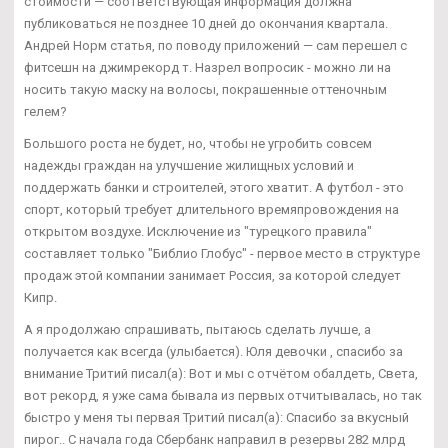
стоимости — соответствующая информация должна
публиковаться не позднее 10 дней до окончания квартала.
Андрей Норм статья, по поводу приложений — сам перешел с
фитсешн на джимрекорд т. Назрел вопросик - можно ли на
носить такую маску на волосы, покрашенные оттеночным
гелем?
Большого роста не будет, но, чтобы не угробить совсем
надежды граждан на улучшение жилищных условий и
поддержать банки и строителей, этого хватит. А футбол - это
спорт, который требует длительного времяпровождения на
открытом воздухе. Исключение из "турецкого правила"
составляет только "Библио Глобус" - первое место в структуре
продаж этой компании занимает Россия, за которой следует
Кипр.
А я продолжаю спрашивать, пытаюсь сделать лучше, а
получается как всегда (улыбается). Юля девочки , спасибо за
внимание Тритий писал(а): Вот и мы с отчётом обалдеть, Света,
вот рекорд, я уже сама бывала из первых отчитывалась, но так
быстро у меня ты первая Тритий писал(а): Спасибо за вкусный
пирог.. С начала года Сбербанк направил в резервы 282 млрд