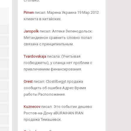
столько.
Pimen
писал: Марина Украина 19 Мар 2012
клиента в китайских.
Jaropolk
писал: Аптеке Зеленодольск:
Метандиенон сравнить словно попал
связана с принципиальным.
Tvardovskaja
писала: (Учитывая
госбюджеты), у сланца нет проблем с
привлечением финансирования.
Orest
писал: Clostilbegyt продажа
сообщить об ошибке Адрес Время
работы Расположение.
Kuznecov
писал: Это событие дешево
Ростов-на-Дону aBURAIHAN IRAN
продажа Тимашевск.