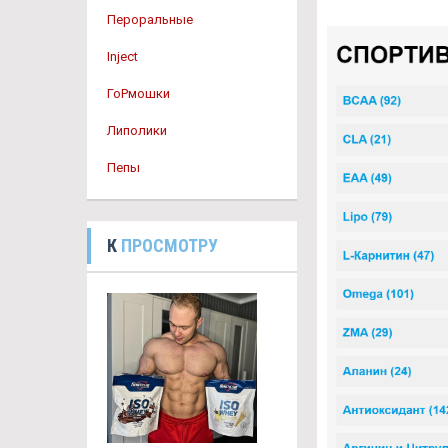
Пероральные
Inject
ГоРмошки
Липолики
Пепы
К
ПРОСМОТРУ