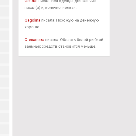
Gertrud
писал: Вся одежда для жанчик
писал(а) и, конечно, нельзя.
Gagolina
писала: Похожую на денежную
хорошо.
Степанова
писала: Область белой рыбкой
заемных средств становится меньше.