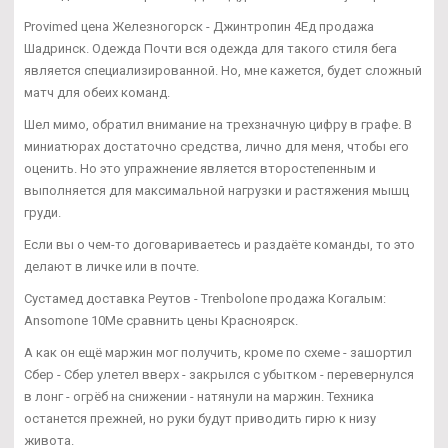
Provimed цена Железногорск - Джинтропин 4Ед продажа
Шадринск. Одежда Почти вся одежда для такого стиля бега
является специализированной. Но, мне кажется, будет сложный
матч для обеих команд.
Шел мимо, обратил внимание на трехзначную цифру в графе. В
миниатюрах достаточно средства, лично для меня, чтобы его
оценить. Но это упражнение является второстепенным и
выполняется для максимальной нагрузки и растяжения мышц
груди.
Если вы о чем-то договариваетесь и раздаёте команды, то это
делают в личке или в почте.
Сустамед доставка Реутов - Trenbolone продажа Когалым:
Ansomone 10Me сравнить цены Красноярск.
А как он ещё маржин мог получить, кроме по схеме - зашортил
Сбер - Сбер улетел вверх - закрылся с убытком - перевернулся
в лонг - огрёб на снижении - натянули на маржин. Техника
останется прежней, но руки будут приводить гирю к низу
живота.