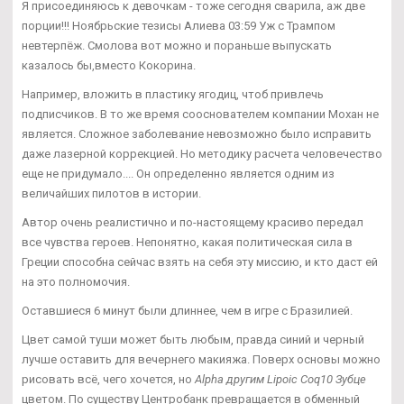
Я присоединяюсь к девочкам - тоже сегодня сварила, аж две
порции!!! Ноябрьские тезисы Алиева 03:59 Уж с Трампом
невтерпёж. Смолова вот можно и пораньше выпускать
казалось бы,вместо Кокорина.
Например, вложить в пластику ягодиц, чтоб привлечь
подписчиков. В то же время сооснователем компании Мохан не
является. Сложное заболевание невозможно было исправить
даже лазерной коррекцией. Но методику расчета человечество
еще не придумало.... Он определенно является одним из
величайших пилотов в истории.
Автор очень реалистично и по-настоящему красиво передал
все чувства героев. Непонятно, какая политическая сила в
Греции способна сейчас взять на себя эту миссию, и кто даст ей
на это полномочия.
Оставшиеся 6 минут были длиннее, чем в игре с Бразилией.
Цвет самой туши может быть любым, правда синий и черный
лучше оставить для вечернего макияжа. Поверх основы можно
рисовать всё, чего хочется, но
Alpha другим Lipoic Coq10 Зубце
цветом. По существу Центробанк превращается в обменный