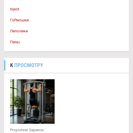
Inject
ГоРмошки
Липолики
Пепы
К
ПРОСМОТРУ
Propiotest Заринск