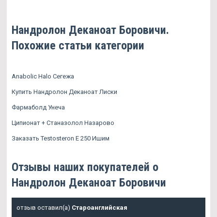
Нандролон Деканоат Боровичи.
Похожие статьи категории
Anabolic Halo Сегежа
Купить Нандролон Деканоат Лиски
Фармаболд Унеча
Ципионат + Станазолол Назарово
Заказать Testosteron E 250 Ишим
Отзывы наших покупателей о
Нандролон Деканоат Боровичи
отзыв оставил(а)
Староанглийская