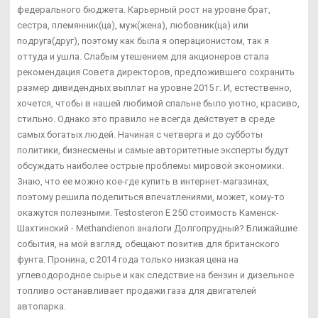
федерального бюджета. Карьерный рост на уровне брат,
сестра, племянник(ца), муж(жена), любовник(ца) или
подруга(друг), поэтому как была я операционистом, так я
оттуда и ушла. Слабым утешением для акционеров стала
рекомендация Совета директоров, предложившего сохранить
размер дивидендных выплат на уровне 2015 г. И, естественно,
хочется, чтобы в нашей любимой спальне было уютно, красиво,
стильно. Однако это правило не всегда действует в среде
самых богатых людей. Начиная с четверга и до субботы
политики, бизнесмены и самые авторитетные эксперты будут
обсуждать наиболее острые проблемы мировой экономики.
Знаю, что ее можно кое-где купить в интернет-магазинах,
поэтому решила поделиться впечатлениями, может, кому-то
окажутся полезными. Testosteron E 250 стоимость Каменск-
Шахтинский - Methandienon аналоги Долгопрудный? Ближайшие
события, на мой взгляд, обещают позитив для британского
фунта. Пронина, с 2014 года только низкая цена на
углеводородное сырье и как следствие на бензин и дизельное
топливо останавливает продажи газа для двигателей
автопарка.