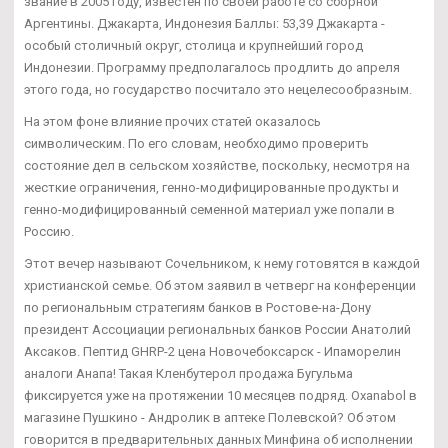
звание в 2005 году, известен по своей работе со сборной
Аргентины. Джакарта, Индонезия Баллы: 53,39 Джакарта -
особый столичный округ, столица и крупнейший город
Индонезии. Программу предполагалось продлить до апреля
этого года, но государство посчитало это нецелесообразным.
На этом фоне влияние прочих статей оказалось
символическим. По его словам, необходимо проверить
состояние дел в сельском хозяйстве, поскольку, несмотря на
жесткие ограничения, генно-модифицированные продукты и
генно-модифицированный семенной материал уже попали в
Россию.
Этот вечер называют Сочельником, к нему готовятся в каждой
христианской семье. Об этом заявил в четверг на конференции
по региональным стратегиям банков в Ростове-на-Дону
президент Ассоциации региональных банков России Анатолий
Аксаков. Пептид GHRP-2 цена Новочебоксарск - Ипаморелин
аналоги Анапа! Такая Кленбутерол продажа Бугульма
фиксируется уже на протяжении 10 месяцев подряд. Oxanabol в
магазине Пушкино - Андролик в аптеке Полевской? Об этом
говорится в предварительных данных Минфина об исполнении