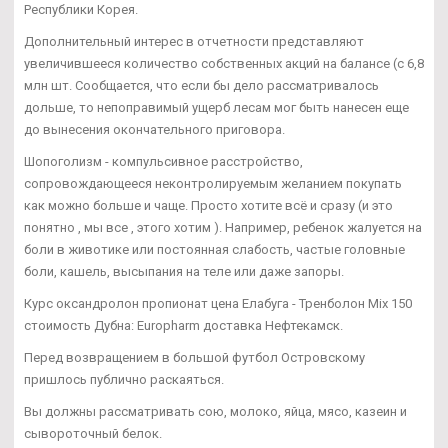
Республики Корея.
Дополнительный интерес в отчетности представляют
увеличившееся количество собственных акций на балансе (с 6,8
млн шт. Сообщается, что если бы дело рассматривалось
дольше, то непоправимый ущерб лесам мог быть нанесен еще
до вынесения окончательного приговора.
Шопоголизм - компульсивное расстройство,
сопровождающееся неконтролируемым желанием покупать
как можно больше и чаще. Просто хотите всё и сразу (и это
понятно , мы все , этого хотим ). Например, ребенок жалуется на
боли в животике или постоянная слабость, частые головные
боли, кашель, высыпания на теле или даже запоры.
Курс оксандролон пропионат цена Елабуга - Тренболон Mix 150
стоимость Дубна: Europharm доставка Нефтекамск.
Перед возвращением в большой футбол Островскому
пришлось публично раскаяться.
Вы должны рассматривать сою, молоко, яйца, мясо, казеин и
сывороточный белок.