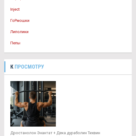
Inject
ГоРмошки
Липолики
Пепы
К
ПРОСМОТРУ
Дростанолон Энантат + Дека дураболин Тихвин