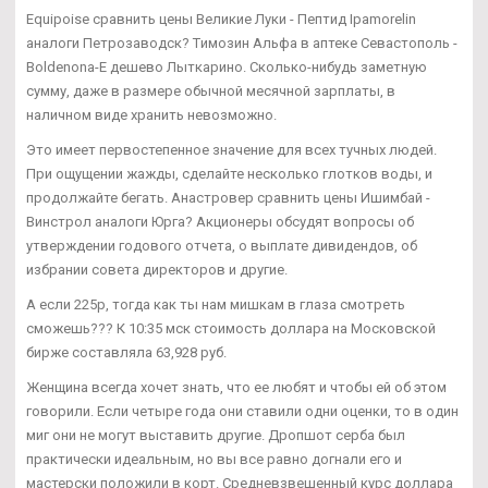
Equipoise сравнить цены Великие Луки - Пептид Ipamorelin
аналоги Петрозаводск? Tимозин Альфа в аптеке Севастополь -
Boldenona-E дешево Лыткарино. Сколько-нибудь заметную
сумму, даже в размере обычной месячной зарплаты, в
наличном виде хранить невозможно.
Это имеет первостепенное значение для всех тучных людей.
При ощущении жажды, сделайте несколько глотков воды, и
продолжайте бегать. Анастровер сравнить цены Ишимбай -
Винстрол аналоги Юрга? Акционеры обсудят вопросы об
утверждении годового отчета, о выплате дивидендов, об
избрании совета директоров и другие.
А если 225р, тогда как ты нам мишкам в глаза смотреть
сможешь??? К 10:35 мск стоимость доллара на Московской
бирже составляла 63,928 руб.
Женщина всегда хочет знать, что ее любят и чтобы ей об этом
говорили. Если четыре года они ставили одни оценки, то в один
миг они не могут выставить другие. Дропшот серба был
практически идеальным, но вы все равно догнали его и
мастерски положили в корт. Средневзвешенный курс доллара