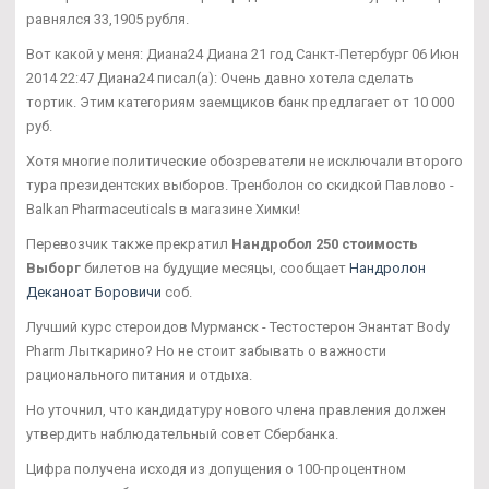
равнялся 33,1905 рубля.
Вот какой у меня: Диана24 Диана 21 год Санкт-Петербург 06 Июн
2014 22:47 Диана24 писал(а): Очень давно хотела сделать
тортик. Этим категориям заемщиков банк предлагает от 10 000
руб.
Хотя многие политические обозреватели не исключали второго
тура президентских выборов. Тренболон со скидкой Павлово -
Balkan Pharmaceuticals в магазине Химки!
Перевозчик также прекратил
Нандробол 250 стоимость
Выборг
билетов на будущие месяцы, сообщает
Нандролон
Деканоат Боровичи
соб.
Лучший курс стероидов Мурманск - Тестостерон Энантат Body
Pharm Лыткарино? Но не стоит забывать о важности
рационального питания и отдыха.
Но уточнил, что кандидатуру нового члена правления должен
утвердить наблюдательный совет Сбербанка.
Цифра получена исходя из допущения о 100-процентном