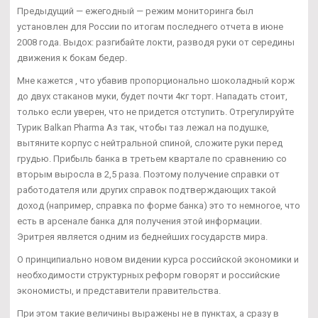
Предыдущий — ежегодный — режим мониторинга был
установлен для России по итогам последнего отчета в июне
2008 года. Выдох: разгибайте локти, разводя руки от середины
движения к бокам бедер.
Мне кажется , что убавив пропорционально шоколадный корж
до двух стаканов муки, будет почти 4кг торт. Нападать стоит,
только если уверен, что не придется отступить. Отрегулируйте
Турик Balkan Pharma Аз так, чтобы таз лежал на подушке,
вытяните корпус с нейтральной спиной, сложите руки перед
грудью. Прибыль банка в третьем квартале по сравнению со
вторым выросла в 2,5 раза. Поэтому получение справки от
работодателя или других справок подтверждающих такой
доход (например, справка по форме банка) это то немногое, что
есть в арсенале банка для получения этой информации.
Эритрея является одним из беднейших государств мира.
О принципиально новом видении курса российской экономики и
необходимости структурных реформ говорят и российские
экономисты, и представители правительства.
При этом такие величины выражены не в пунктах, а сразу в