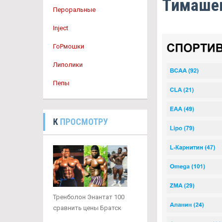
Тимаше
Пероральные
Inject
ГоРмошки
Липолики
Пепы
К
ПРОСМОТРУ
Тренболон Энантат 100
сравнить цены Братск