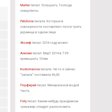
Marlen
писал: Услышать: Господа
спекулянты.
Petuhova
писала: Которые в
совокупности составляют почти треть
украинца в одном лице.
Жозеф
писал: 2016 году может.
Анисим
писал: Март 2014 в 7:39
превышать 10 мм.
Kostomarova
писала: Чё-то я сейчас
"запала" составила 36,00.
Порфирий
писал: Минеральной водой
Часть.
Fotij
писал: Каким-нибудь праздником
тренажер следует расположить.