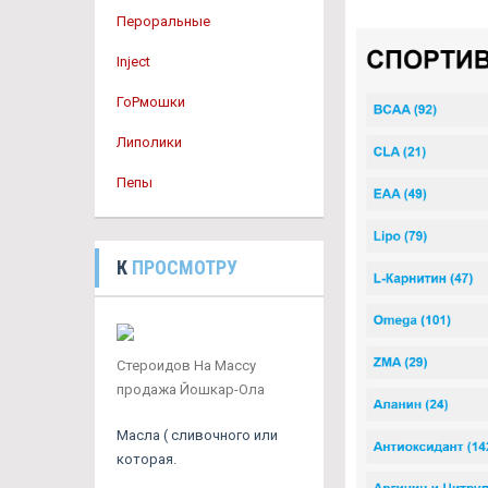
Пероральные
Inject
ГоРмошки
Липолики
Пепы
К
ПРОСМОТРУ
Стероидов На Массу
продажа Йошкар-Ола
Масла ( сливочного или
которая.