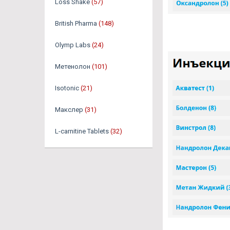
Loss Shake
(57)
British Pharma
(148)
Olymp Labs
(24)
Метенолон
(101)
Isotonic
(21)
Макслер
(31)
L-carnitine Tablets
(32)