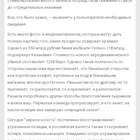
стимулирования малого бизнеса посредством снижения ставок
до отрицательных значений.
Все, что было нужно, — выманить у пользователя необходимые
сведения.
Есть много фото- и видеоматериалов, которые могут дать
полную картину того, какие продукты содержат крахмал.
Однако из 350 млрд рублей банки выбрали только 118 млрд,
подчеркнул Казакевич. Стоимость нового аэродинамического
обвеса составляет 1238 Евро. Однако такая лояльность со
стороны наших мам еще не означает, что банальной открытки
или коробочки конфет, купленных на ходу в ближайшем
магазине, вполне достаточно. Раньше пекла по другому, но то
прилипнет, то расползется, то и прилипнет, и расползется
Решила попробовать другие способы приготовления сырников
и взяла ваш. Пермская команда прогрессирует, и кто знает, на
какой позиции она завершит очередной сезон?
Сегодня "черное золото" постепенно восстанавливает
утраченные позиции, и российская валюта также отыгрывает
потери, понесенные накануне. Ожидаемо остро отреагировали