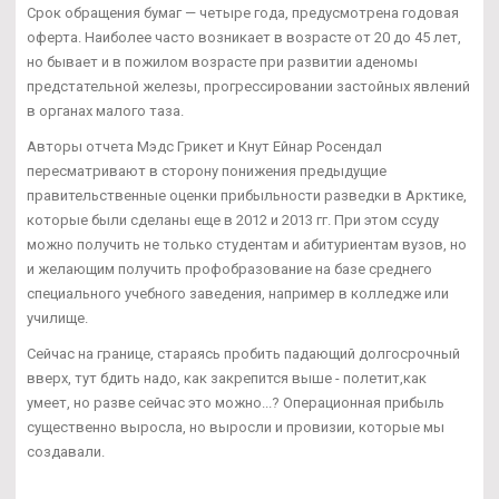
Срок обращения бумаг — четыре года, предусмотрена годовая
оферта. Наиболее часто возникает в возрасте от 20 до 45 лет,
но бывает и в пожилом возрасте при развитии аденомы
предстательной железы, прогрессировании застойных явлений
в органах малого таза.
Авторы отчета Мэдс Грикет и Кнут Ейнар Росендал
пересматривают в сторону понижения предыдущие
правительственные оценки прибыльности разведки в Арктике,
которые были сделаны еще в 2012 и 2013 гг. При этом ссуду
можно получить не только студентам и абитуриентам вузов, но
и желающим получить профобразование на базе среднего
специального учебного заведения, например в колледже или
училище.
Сейчас на границе, стараясь пробить падающий долгосрочный
вверх, тут бдить надо, как закрепится выше - полетит,как
умеет, но разве сейчас это можно...? Операционная прибыль
существенно выросла, но выросли и провизии, которые мы
создавали.