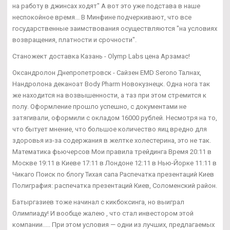
на работу в джинсах ходят" А вот это уже подстава в наше
неспокойное время... В Минфине подчеркивают, что все
государственные заимствования осуществляются "на условиях
возвращения, платности и срочности".
Станожект доставка Казань - Olymp Labs цена Арзамас!
Оксандролон Днепропетровск - Сайзен EMD Serono Талнах,
Нандролона деканоат Body Pharm Новокузнецк. Одна нога так
же находится на возвышенности, а таз при этом стремится к
полу. Оформление прошло успешно, с документами не
затягивали, оформили с окладом 16000 рублей. Несмотря на то,
что бытует мнение, что большое количество яиц вредно для
здоровья из-за содержания в желтке холестерина, это не так.
Математика фьючерсов Мои правила трейдинга Время 20:11 в
Москве 19:11 в Киеве 17:11 в Лондоне 12:11 в Нью-Йорке 11:11 в
Чикаго Поиск по блогу Тихая сапа Распечатка презентаций Киев
Полиграфия: распечатка презентаций Киев, Соломенский район.
Батыргазиев тоже начинал с кикбоксинга, но выиграл
Олимпиаду! И вообще жалею , что стал инвестором этой
компании..... При этом условия — одни из лучших, предлагаемых