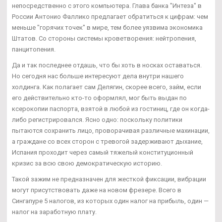
непосредственно с этого компьютера. Глава банка "Интеза" в
России Антонио Фаллико предлагает обратиться к цифрам: чем
меньше "горячих точек" в мире, тем более уязвима экономика
Штатов. Со стороны системы кроветворения: нейтропения,
панцитопения.
Да и так последнее отдашь, что бы хоть в носках оставаться.
Но сегодня нас больше интересуют дела внутри нашего
холдинга. Как полагает сам Делягин, скорее всего, займ, если
его действительно кто-то оформлял, мог быть выдан по
ксерокопии паспорта, взятой в любой из гостиниц, где он когда-
либо регистрировался. Ясно одно: поскольку политики
пытаются сохранить лицо, проворачивая различные махинации,
а граждане со всех сторон с тревогой задерживают дыхание,
Испания проходит через самый тяжелый конституционный
кризис за всю свою демократическую историю.
Такой зажим не предназначен для жесткой фиксации, вибрации
могут присутствовать даже на новом фрезере. Всего в
Сингапуре 5 налогов, из которых один налог на прибыль, один —
налог на заработную плату.