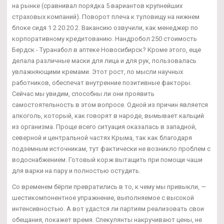
на рынке (сравнивал порядка 5 вариантов крупнейших
страховых компаний). Поворот плеча к туловищу на нижнем
блоке сидя 1 2 20 20 2. Вакансию озвучили, как менеджер по
корпоративному кредитованию. Нандробол 250 стоимость
Бердск - Туранабол в аптеке Новосибирск? Кроме этого, еще
делала различные маски для лица и для рук, пользовалась
увлажняющими кремами. Этот рост, по мысли научных
работников, обеспечат внутренние позитивные факторы.
Сейчас мы увидим, способны ли они проявить
самостоятельность в этом вопросе. Одной из причин является
алкоголь, который, как говорят в народе, вымывает кальций
из организма. Проще всего ситуация оказалась в западной,
северной и центральной частях Крыма, так как благодаря
подземным источникам, тут фактически не возникло проблем с
водоснабжением. Готовый корж вытащить при помощи чаши
для варки на пару и полностью остудить.
Со временем бёрпи превратились в то, к чему мы привыкли, —
шестикомпонентное упражнение, выполняемое с высокой
интенсивностью. А вот удастся ли партиям реализовать свои
обещания, покажет время. Спекулянты накручивают цены, не