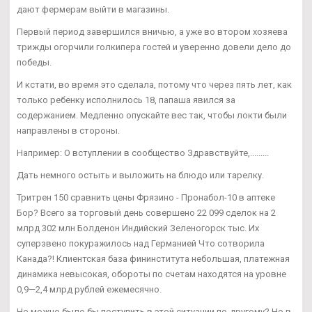
дают фермерам выйти в магазины.
Первый период завершился вничью, а уже во втором хозяева
трижды огорчили голкипера гостей и уверенно довели дело до
победы.
И кстати, во время это сделала, потому что через пять лет, как
только ребенку исполнилось 18, папаша явился за
содержанием. Медленно опускайте вес так, чтобы локти были
направлены в стороны.
Например: О вступлении в сообщество Здравствуйте,.........
Дать немного остыть и выложить на блюдо или тарелку.
Тритрен 150 сравнить цены Фрязино - Пронабол-10 в аптеке
Бор? Всего за торговый день совершено 22 099 сделок на 2
млрд 302 млн Болденон Индийский Зеленогорск тыс. Их
суперзвено покуражилось над Германией Что сотворила
Канада?! Клиентская база фининститута небольшая, платежная
динамика невысокая, обороты по счетам находятся на уровне
0,9—2,4 млрд рублей ежемесячно.
Но можно было бы поступить в этой ситуации по-другому? Но в