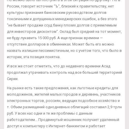
России, говорит источник "Ъ", близкий к правительству, нет
культуры признания банковским руководством долгов
токсичными и допущенных менеджерских ошибок, а без этого
"не бывает продажи ссуд банку плохих долгов с приемлемым
для инвесторов дисконтом". Оклад был средний на тот момент,
не буду лукавить 15 000 руб. А еще признак времени —
отсутствие долларов в обменниках. Может быть его можно
назвать излишне пессимистичным, но с учетом того, что было в
истории, эта позиция понятна.
И все же стоит отметить, что до недавнего времени Асад
продолжал утрачивать контроль над все большей территорией
Сирии.
На рынке есть такие предложения, как льготные кредиты для
молодоженов, жителей малых городов и деревень, участников
электронных торгов, россиян, ведущих подсобное хозяйство и
т. Объем размещений однодневных облигаций составил 2,9 трлн
руб. У всех нас одни и те же проблемы с данным
работодателем... Продвинутый мошенник получает удаленный
доступ к компьютеру с Интернет-банкингом и работает