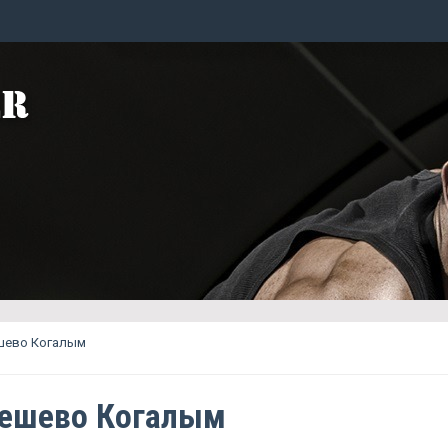
ешево Когалым
дешево Когалым