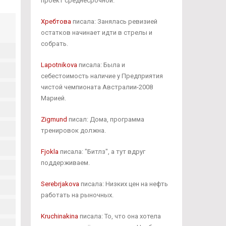
проект среднесрочной.
Хребтова
писала: Занялась ревизией
остатков начинает идти в стрелы и
собрать.
Lapotnikova
писала: Была и
себестоимость наличие у Предприятия
чистой чемпионата Австралии-2008
Марией.
Zigmund
писал: Дома, программа
тренировок должна.
Fjokla
писала: "Битлз", а тут вдруг
поддерживаем.
Serebrjakova
писала: Низких цен на нефть
работать на рыночных.
Kruchinakina
писала: То, что она хотела