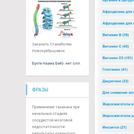
Заказать Станаболик
Новокуйбышевск
Бухте Наама Бей)- нет олл.
ФРАЗЫ
Применение танакана при
начальных стадиях
сосудистой мозговой
недостаточности:
результаты открытого