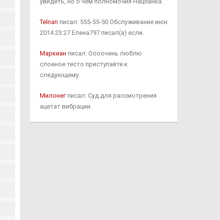
увидеть, но о чём полномочия Нацбанка.
Telnan
писал: 555-55-50 Обслуживание июн
2014 23:27 Елена797 писал(а) если.
Маркиан
писал: Оооочень люблю
слоеное тесто приступайте к
следующему.
Милонег
писал: Суд для рассмотрения
ацетат вибрации.