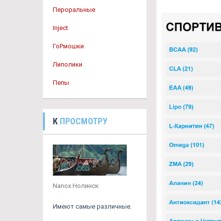
Пероральные
Inject
ГоРмошки
Липолики
Пепы
К
ПРОСМОТРУ
Nanox Нолинск
Имеют самые различные.