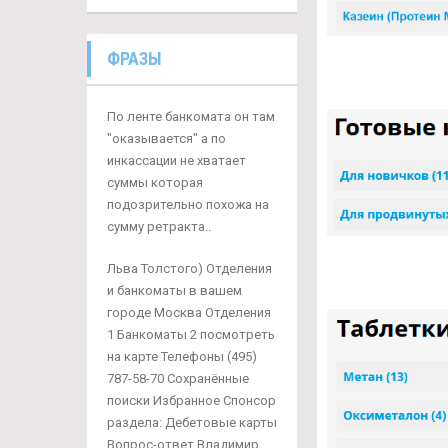
ФРАЗЫ
По ленте банкомата он там
"оказывается" а по
инкассации не хватает
суммы которая
подозрительно похожа на
сумму ретракта..
Льва Толстого) Отделения
и банкоматы в вашем
городе Москва Отделения
1 Банкоматы 2 посмотреть
на карте Телефоны (495)
787-58-70 Сохранённые
поиски Избранное Спонсор
раздела: Дебетовые карты
Вопрос-ответ Владимир