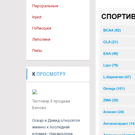
Пероральные
Inject
ГоРмошки
Липолики
Пепы
К
ПРОСМОТРУ
Тестовер Е продажа
Белово
Оскар и Дэвид относятся
именно к последней
кломид - Нандролона.