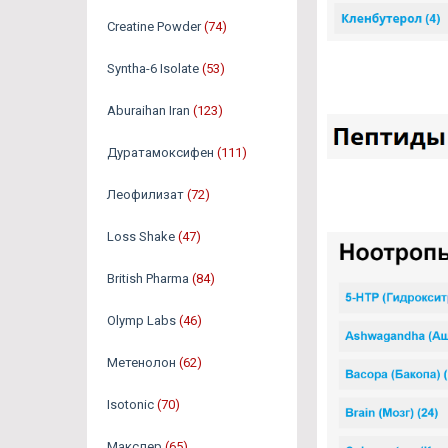
Creatine Powder
(74)
Syntha-6 Isolate
(53)
Aburaihan Iran
(123)
Дуратамоксифен
(111)
Леофилизат
(72)
Loss Shake
(47)
British Pharma
(84)
Olymp Labs
(46)
Метенолон
(62)
Isotonic
(70)
Макслер
(65)