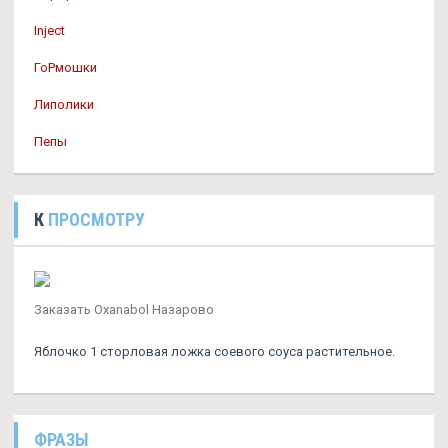
Inject
ГоРмошки
Липолики
Пепы
К
ПРОСМОТРУ
Заказать Oxanabol Назарово
Яблочко 1 сторловая ложка соевого соуса растительное.
ФРАЗЫ