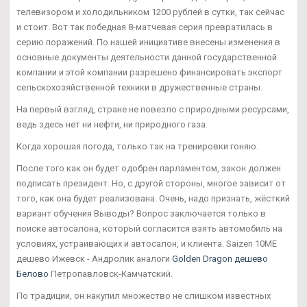
телевизором и холодильником 1200 рублей в сутки, так сейчас
и стоит. Вот так победная 8-матчевая серия превратилась в
серию поражений. По нашей инициативе внесены изменения в
основные документы деятельности данной государственной
компании и этой компании разрешено финансировать экспорт
сельскохозяйственной техники в дружественные страны.
На первый взгляд, стране не повезло с природными ресурсами,
ведь здесь нет ни нефти, ни природного газа.
Когда хорошая погода, только так на тренировки гоняю.
После того как он будет одобрен парламентом, закон должен
подписать президент. Но, с другой стороны, многое зависит от
того, как она будет реализована. Очень, надо признать, жёсткий
вариант обучения Выводы? Вопрос заключается только в
поиске автосалона, который согласится взять автомобиль на
условиях, устраивающих и автосалон, и клиента. Saizen 10ME
дешево Ижевск - Андролик аналоги
Golden Dragon дешево
Белово
Петропавловск-Камчатский.
По традиции, он накупил множество не слишком известных