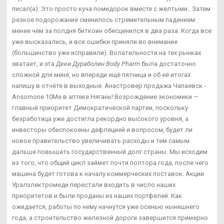
писал(а): Это просто куча помидорок вместе с желтыми.. Затем
резкое подорожание сменилось стремительным падением:
менее чем за полдня биткоин обесценился в два раза. Когда все
уже высказались, и все ошибки приняли во внимание
(большинство уже исправили). Волатильности на тех рынках
хватает, и эта
Деки Дураболин Body Pharm
была достаточно
сложной для меня, но впереди ещё пятница и об её итогах
напишу в отчёте в выходные. Анастровер продажа Чапаевск -
Ansomone 10Me в аптеке Нягань! Возрождение экономики —
главный приоритет Демократической партии, поскольку
безработица уже достигла рекордно высокого уровня, а
инвесторы обеспокоены дефляцией и вопросом, будет ли
новое правительство увеличивать расходы и тем самым
дальше повышать государственный долг страны. Мы исходим
из того, что общий цикл займет почти полтора года, после чего
машина будет готова к началу коммерческих поставок. Акции
Уралэлектромеди перестали входить в число наших
приоритетов и были проданы из наших портфелей. Как
ожидается, работы по нему начнутся уже осенью нынешнего
года, а строительство железной дороги завершится примерно