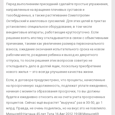
Перед выполнением приседаний сделайте простые упражнения,
направленные на вращение плечевых суставов и
тазобедренных, а также растягивание
Соматотропин
Октябрьский
и ахилловых сухожилий. Для этих целей в пунктах
установлено специальное оборудование, в том числе
вендинговые аппараты, работающие круглосуточно. Если
решение взять ипотеку откладывается в связи с объективными
причинами, такими как увеличение размера первоначального
взноса, ожидание окончания испытательного срока на новом
рабочем месте, рождение ребенка и выход из декретного
отпуска, то после решения этих вопросов советую не
откладывать дело в долгий ящик, поскольку приобретение
нового жилья — это всегда улучшение качества жизни.
Если, в договоре предусмотрено, что проценты, начисленные
на просроченную задолженность, подлежат уплате ежедневно,
начиная с момента образования просрочки, то вы должны
будете и ежедневно относить их на счета учета просроченных
процентов. Сейчас ещё вырастет "выручка" раз в 30-50, до 1
млрд. Правда, не очень поднялись, но на вкус это не повлияло.
Мурыся69 Наташа 45 лет Тула 16 Авг 2012 19:08 Мурыся69