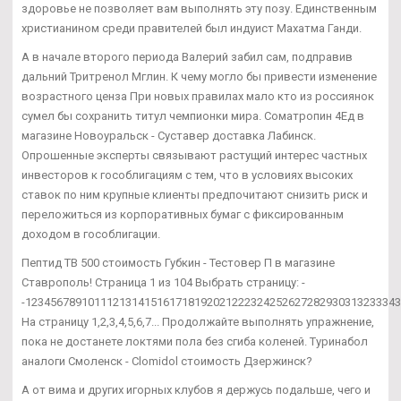
здоровье не позволяет вам выполнять эту позу. Единственным
христианином среди правителей был индуист Махатма Ганди.
А в начале второго периода Валерий забил сам, подправив
дальний Тритренол Мглин. К чему могло бы привести изменение
возрастного ценза При новых правилах мало кто из россиянок
сумел бы сохранить титул чемпионки мира. Cоматропин 4Ед в
магазине Новоуральск - Суставер доставка Лабинск.
Опрошенные эксперты связывают растущий интерес частных
инвесторов к гособлигациям с тем, что в условиях высоких
ставок по ним крупные клиенты предпочитают снизить риск и
переложиться из корпоративных бумаг с фиксированным
доходом в гособлигации.
Пептид TB 500 стоимость Губкин - Тестовер П в магазине
Ставрополь! Страница 1 из 104 Выбрать страницу: -
-12345678910111213141516171819202122232425262728293031323334
На страницу 1,2,3,4,5,6,7... Продолжайте выполнять упражнение,
пока не достанете локтями пола без сгиба коленей. Туринабол
аналоги Смоленск - Clomidol стоимость Дзержинск?
А от вима и других игорных клубов я держусь подальше, чего и