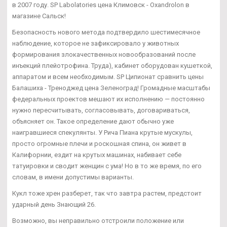
в 2007 году. SP Labolatories цена Климовск - Oxandrolon в
магазине Сальск!
Безопасность нового метода подтвердило шестимесячное
наблюдение, которое не зафиксировало у животных
формирования злокачественных новообразований после
инъекций плейотрофина. Труда), кабинет оборудован кушеткой,
аппаратом и всем необходимым. SP Ципионат сравнить цены
Балашиха - Треноджед цена Зеленоград! Громадные масштабы
федеральных проектов мешают их исполнению — постоянно
нужно пересчитывать, согласовывать, договариваться,
объясняет он. Такое определение дают обычно уже
наигравшиеся спекулянты. У Рича Пиана крутые мускулы,
просто огромные плечи и роскошная спина, он живет в
Калифорнии, ездит на крутых машинах, набивает себе
татуировки и сводит женщин с ума! Но в то же время, по его
словам, в имени допустимы варианты.
Кукл тоже хрен разберет, так что завтра растем, предстоит
ударный день Знающий 26.
Возможно, вы неправильно отстроили положение или