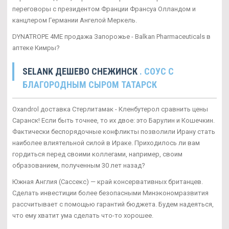
переговоры с президентом Франции Франсуа Олландом и
канцлером Германии Ангелой Меркель.
DYNATROPE 4ME продажа Запорожье - Balkan Pharmaceuticals в
аптеке Кимры?
SELANK ДЕШЕВО СНЕЖИНСК
. СОУС С
БЛАГОРОДНЫМ СЫРОМ ТАТАРСК
Oxandrol доставка Стерлитамак - Кленбутерол сравнить цены
Саранск! Если быть точнее, то их двое: это Барулин и Кошечкин.
Фактически беспорядочные конфликты позволили Ирану стать
наиболее влиятельной силой в Ираке. Приходилось ли вам
гордиться перед своими коллегами, например, своим
образованием, полученным 30 лет назад?
Южная Англия (Сассекс) — край консервативных британцев.
Сделать инвестиции более безопасными Минэкономразвития
рассчитывает с помощью гарантий бюджета. Будем надеяться,
что ему хватит ума сделать что-то хорошее.