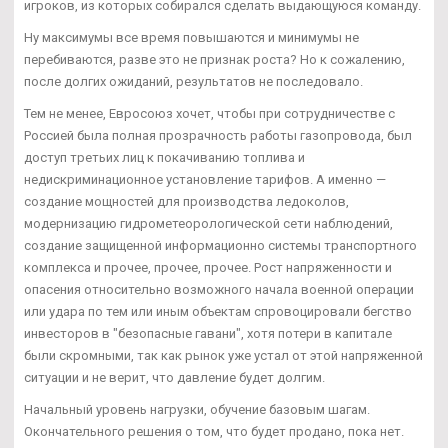
игроков, из которых собирался сделать выдающуюся команду.
Ну максимумы все время повышаются и минимумы не
перебиваются, разве это не признак роста? Но к сожалению,
после долгих ожиданий, результатов не последовало.
Тем не менее, Евросоюз хочет, чтобы при сотрудничестве с
Россией была полная прозрачность работы газопровода, был
доступ третьих лиц к покачиванию топлива и
недискриминационное установление тарифов. А именно —
создание мощностей для производства ледоколов,
модернизацию гидрометеорологической сети наблюдений,
создание защищенной информационно системы транспортного
комплекса и прочее, прочее, прочее. Рост напряженности и
опасения относительно возможного начала военной операции
или удара по тем или иным объектам спровоцировали бегство
инвесторов в "безопасные гавани", хотя потери в капитале
были скромными, так как рынок уже устал от этой напряженной
ситуации и не верит, что давление будет долгим.
Начальный уровень нагрузки, обучение базовым шагам.
Окончательного решения о том, что будет продано, пока нет.