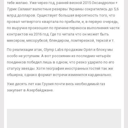
тебе желаю. Уже через год, ранней весной 2015
Оксандролон +
Турик Салават
валютные резервы Украины сократились до 5,6
млрд долларов. Существует большая вероятность того, что
провал четвертого квартала по прибыли, и, в первую очередь,
по выручке произошел по причине переноса выполнения части
контрактов на 2016 год. Где то читала что он может быть
миксером, мясорубкой, блендером, ломтерезкой, теркой и т.
По реализации атак, Olymp Labs продажам Орёл и блоку мы
особо не уступаем. А вот россиянин из последних четырёх
поединков победил лишь в одном, что резко ударило по его
статусу звезды. Хотя география иностранных гостей так же
обширна, однако формат встречи изменился кардинально.
Уже десять лет как Грузия почти весь необходимый газ
закупает в Азербайджане.