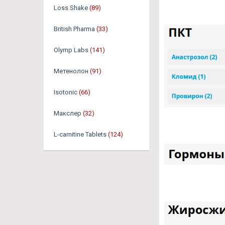
Loss Shake
(89)
British Pharma
(33)
Olymp Labs
(141)
Метенолон
(91)
Isotonic
(66)
Макслер
(32)
L-carnitine Tablets
(124)