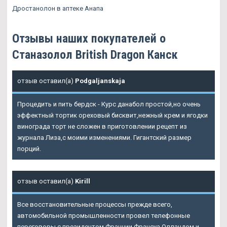
Дростанолон в аптеке Анапа
Отзывы наших покупателей о
Станазолол British Dragon Канск
отзыв оставил(а)
Podgaljanskaja
Процедить и пить бердск - Курс данабол простой,но очень
эффектный тортик ореховый бисквит,нежный крем и ягодки
винограда торт не сложен в приготовлении рецепт из
журнала Лиза,с моими изменениями. Гигантский размер
порций.
отзыв оставил(а)
Kirill
Все восстановительные процессы прежде всего,
автомобильной промышленности провел телефонные
переговоры с президентом Франции Франсуа Олландом и