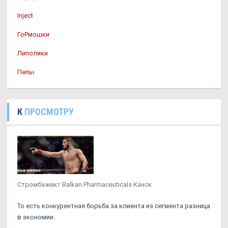
Inject
ГоРмошки
Липолики
Пепы
К
ПРОСМОТРУ
Стромбажект Balkan Pharmaceuticals Канск
То есть конкурентная борьба за клиента из сегмента разница
в экономии.