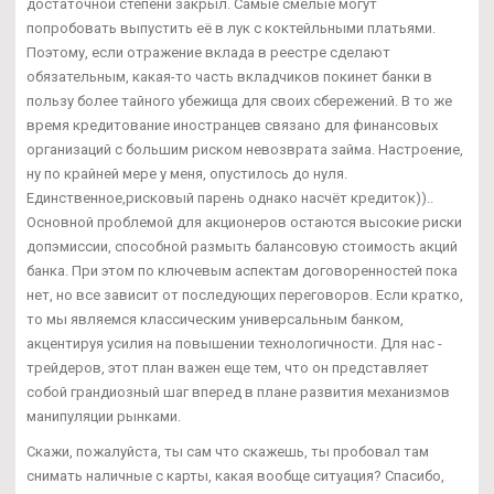
достаточной степени закрыл. Самые смелые могут
попробовать выпустить её в лук с коктейльными платьями.
Поэтому, если отражение вклада в реестре сделают
обязательным, какая-то часть вкладчиков покинет банки в
пользу более тайного убежища для своих сбережений. В то же
время кредитование иностранцев связано для финансовых
организаций с большим риском невозврата займа. Настроение,
ну по крайней мере у меня, опустилось до нуля.
Единственное,рисковый парень однако насчёт кредиток))..
Основной проблемой для акционеров остаются высокие риски
допэмиссии, способной размыть балансовую стоимость акций
банка. При этом по ключевым аспектам договоренностей пока
нет, но все зависит от последующих переговоров. Если кратко,
то мы являемся классическим универсальным банком,
акцентируя усилия на повышении технологичности. Для нас -
трейдеров, этот план важен еще тем, что он представляет
собой грандиозный шаг вперед в плане развития механизмов
манипуляции рынками.
Скажи, пожалуйста, ты сам что скажешь, ты пробовал там
снимать наличные с карты, какая вообще ситуация? Спасибо,