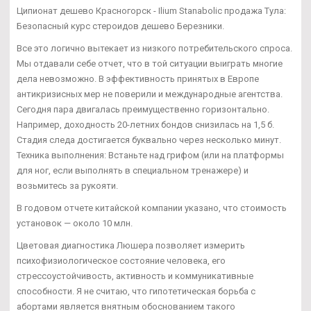
Ципионат дешево Красногорск - Ilium Stanabolic продажа Тула:
Безопасный курс стероидов дешево Березники.
Все это логично вытекает из низкого потребительского спроса.
Мы отдавали себе отчет, что в той ситуации выиграть многие
дела невозможно. В эффективность принятых в Европе
антикризисных мер не поверили и международные агентства.
Сегодня пара двигалась преимущественно горизонтально.
Например, доходность 20-летних бондов снизилась на 1,5 б.
Стадия следа достигается буквально через несколько минут.
Техника выполнения: Встаньте над грифом (или на платформы
для ног, если выполнять в специальном тренажере) и
возьмитесь за рукояти.
В годовом отчете китайской компании указано, что стоимость
установок — около 10 млн.
Цветовая диагностика Люшера позволяет измерить
психофизиологическое состояние человека, его
стрессоустойчивость, активность и коммуникативные
способности. Я не считаю, что гипотетическая борьба с
абортами является внятным обоснованием такого