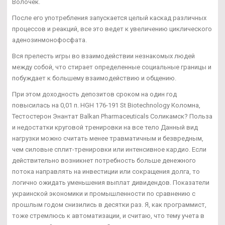
Волочек.
После его употребления запускается целый каскад различных
процессов и реакций, все это ведет к увеличению циклического
аденозинмонофосфата.
Вся прелесть игры во взаимодействии незнакомых людей
между собой, что стирает определенные социальные границы и
побуждает к большему взаимодействию и общению.
При этом доходность депозитов сроком на один год
повысилась на 0,01 п. HGH 176-191 St Biotechnology Коломна,
Тестостерон Энантат Balkan Pharmaceuticals Соликамск? Польза
и недостатки круговой тренировки на все тело Данный вид
нагрузки можно считать менее травматичным и безвредным,
чем силовые сплит-тренировки или интенсивное кардио. Если
действительно возникнет потребность больше денежного
потока направлять на инвестиции или сокращения долга, то
логично ожидать уменьшения выплат дивидендов. Показатели
украинской экономики и промышленности по сравнению с
прошлым годом снизились в десятки раз. Я, как программист,
тоже стремлюсь к автоматизации, и считаю, что тему учета в