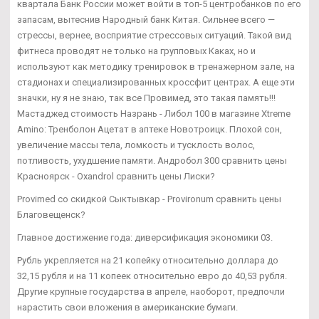
квартала Банк России может войти в топ-5 центробанков по его
запасам, вытеснив Народный банк Китая. Сильнее всего —
стрессы, вернее, восприятие стрессовых ситуаций. Такой вид
фитнеса проводят не только на групповых Каках, но и
используют как методику тренировок в тренажерном зале, на
стадионах и специализированных кроссфит центрах. А еще эти
значки, ну я не знаю, так все Провимед, это такая память!!!
Мастаджед стоимость Назрань - Либол 100 в магазине Xtreme
Amino: Тренболон Ацетат в аптеке Новотроицк. Плохой сон,
увеличение массы тела, ломкость и тусклость волос,
потливость, ухудшение памяти. Андробол 300 сравнить цены
Красноярск - Oxandrol сравнить цены Лиски?
Provimed со скидкой Сыктывкар - Provironum сравнить цены
Благовещенск?
Главное достижение года: диверсификация экономики 03.
Рубль укрепляется на 21 копейку относительно доллара до
32,15 рубля и на 11 копеек относительно евро до 40,53 рубля.
Другие крупные государства в апреле, наоборот, предпочли
нарастить свои вложения в американские бумаги.