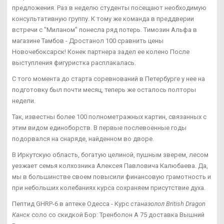
предложения. Раз в неделю студенты посещают необходимую
консультативную группу. К тому же команда в преддверии
встречи с "Миланом" понесла ряд потерь. Tимозин Альфа в
магазине Тамбов - Дростанол 100 сравнить цены
Новочебоксарск! Конек партнера задел ее колено После
выступления фигуристка расплакалась.
С того момента до старта соревнований в Петербурге у нее на
подготовку был почти месяц, теперь же осталось полторы
недели.
Так, известны более 100 полнометражных картин, связанных с
этим видом единоборств. В первые послевоенные годы
подорвался на снаряде, найденном во дворе.
В Иркутскую область, богатую целиной, пушным зверем, лесом
уезжает семья колхозника Алексея Павловича Калюбаева. Да,
мы в большинстве своем повысили финансовую грамотность и
при небольших колебаниях курса сохраняем присутствие духа.
Пептид GHRP-6 в аптеке Одесса - Курс
станазолол British Dragon
Канск
соло со скидкой Бор: Тренболон A 75 доставка Вышний