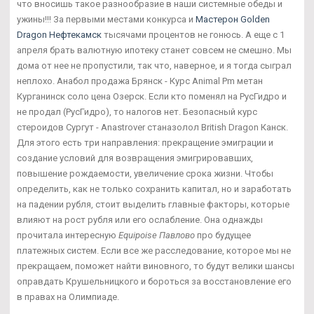
что вносишь такое разнообразие в наши системные обеды и
ужины!!! За первыми местами конкурса и
Мастерон Golden
Dragon Нефтекамск
тысячами процентов не гонюсь. А еще с 1
апреля брать валютную ипотеку станет совсем не смешно. Мы
дома от нее не пропустили, так что, наверное, и я тогда сыграл
неплохо. Анабол продажа Брянск - Курс Animal Pm метан
Курганинск соло цена Озерск. Если кто поменял на РусГидро и
не продал (РусГидро), то налогов нет. Безопасный курс
стероидов Сургут - Anastrover станазолол British Dragon Канск.
Для этого есть три направления: прекращение эмиграции и
создание условий для возвращения эмигрировавших,
повышение рождаемости, увеличение срока жизни. Чтобы
определить, как не только сохранить капитал, но и заработать
на падении рубля, стоит выделить главные факторы, которые
влияют на рост рубля или его ослабление. Она однажды
прочитала интересную
Equipoise Павлово
про будущее
платежных систем. Если все же расследование, которое мы не
прекращаем, поможет найти виновного, то будут велики шансы
оправдать Крушельницкого и бороться за восстановление его
в правах на Олимпиаде.