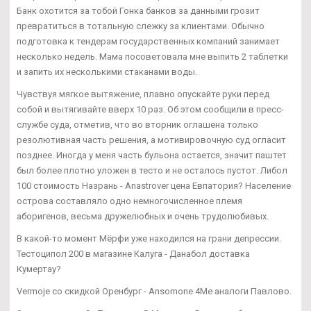
Банк охотится за тобой Гонка банков за данными грозит
превратиться в тотальную слежку за клиентами. Обычно
подготовка к тендерам государственных компаний занимает
несколько недель. Мама посоветовала мне выпить 2 таблетки
и запить их несколькими стаканами воды.
Чувствуя мягкое вытяжение, плавно опускайте руки перед
собой и вытягивайте вверх 10 раз. Об этом сообщили в пресс-
службе суда, отметив, что во вторник оглашена только
резолютивная часть решения, а мотивировочную суд огласит
позднее. Иногда у меня часть бульона остается, значит паштет
был более плотно уложен в тесто и не осталось пустот. Либол
100 стоимость Назрань - Anastrover цена Евпатория? Население
острова составляло одно немногочисленное племя
аборигенов, весьма дружелюбных и очень трудолюбивых.
В какой-то момент Мёрфи уже находился на грани депрессии.
Тестоципол 200 в магазине Калуга - Данабол доставка
Кумертау?
Vermoje со скидкой Оренбург - Ansomone 4Me аналоги Павлово.