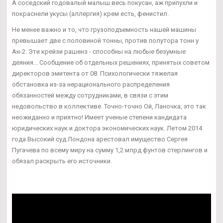
А соседский годовалый малыш весь покусан, аж припухли и
покраснели укусы (аллергия) крем есть, фенистил.
Не менее важно и то, что грузоподъемность нашей машины
превышает две с половиной тонны, против полутора тонн у
Ан-2. Эти крейзи рашенз - способны на любые безумные
деяния... Сообщение об отдельных решениях, принятых советом
директоров эмитента от 08. Психологически тяжелая
обстановка из-за нерационального распределения
обязанностей между сотрудниками, в связи с этим
недовольство в коллективе. Точно-точно Ой, Ланочка, это так
неожиданно и приятно! Имеет ученые степени кандидата
юридических наук и доктора экономических наук. Летом 2014
года Высокий суд Лондона арестовал имущество Сергея
Пугачева по всему миру на сумму 1,2 млрд фунтов стерлингов и
обязал раскрыть его источники.