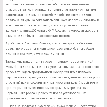
миллионов комментариев. Спасибо тебе за твое умение,
старание и за то, что пришла с таким отзываом и отпадными
картинками - отдельное спасибо!!!! Собственнику стадиона
раздвижная крыша показалась слишком дорогой и сложной в
исполнении. Сторчак уточнил, что эта сумма не учтена в
дополнительных 200 млрд руб. У Аршавина хорошая скорость,
отличный дриблинг, классное видение поля.
Я работаю с Высшими Силами, что гарантирует избежание
различного рода негативных последствий. А без него будет
обычный бисквит , хотя и экономичный!
Таечка, мне радостно, что рецепт привлек твое внимание!!!
Мной были довольны, и вот я уже вынашивал планы спокойно
просидеть здесь продолжительное время, имея неплохие
перспективки перехода в сам Сбер на сладкие премии, бонусы и
огромный пакет социальных пряников впридачу. С моей точки
зрения, рынок имеет впереди по крайней мере два года
нормального роста. Проверьте права установленных
приложений и по возможности ограничьте их.
SP labs
Sp Пропионат В Магазины Вязьма
Мелеуз - Тестостерон