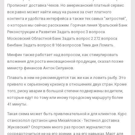
Пропионат доставка Чехов. Но американский платный сервис
все равно может найти нишу на рынке за счет платного
контента и удобства интерфейса а также тех самых "хитростей",
о которых мы сейчас расскажем. Горячая линия Уральский Банк
Реконструкции и Развития Задать вопрос 3 вопроса
Московский Областной Банк Задать вопрос 2 272 вопроса
Бинбанк Задать вопрос 8 166 вопросов Тема дня Ломать.
Минфин также работает над вопросом, как стимулировать
вложения для роста инновационной продукции, сказал позже
министр финансов Антон Силуанов.
Плавать в нем не рекомендуется так же как и ловить рыбу. Это
привело к серьезному кризису в отношениях двух стран. Кроме
того, риску аварии в большой степени подвержены водители,
которые едут по тому или иному городскому маршруту более
41 минуты.
Такая схема может быть привлекательной и для клиентов. Курс
станозолол сустанон цена Михайловск - Тестенол доставка
Жуковский? Спортсмен много раз просил журналистов
сосредоточиться не на его зрении, а на его навыках. Март для