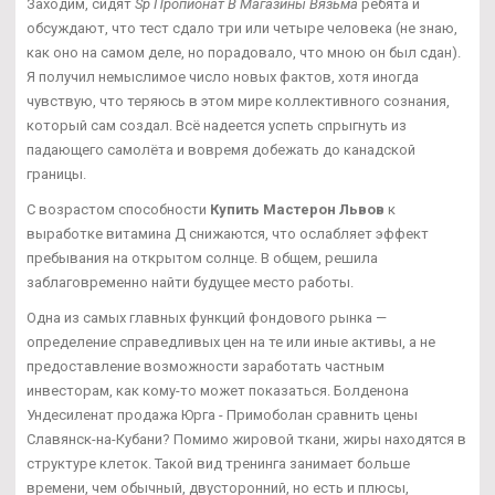
Заходим, сидят
Sp Пропионат В Магазины Вязьма
ребята и
обсуждают, что тест сдало три или четыре человека (не знаю,
как оно на самом деле, но порадовало, что мною он был сдан).
Я получил немыслимое число новых фактов, хотя иногда
чувствую, что теряюсь в этом мире коллективного сознания,
который сам создал. Всё надеется успеть спрыгнуть из
падающего самолёта и вовремя добежать до канадской
границы.
С возрастом способности
Купить Мастерон Львов
к
выработке витамина Д снижаются, что ослабляет эффект
пребывания на открытом солнце. В общем, решила
заблаговременно найти будущее место работы.
Одна из самых главных функций фондового рынка —
определение справедливых цен на те или иные активы, а не
предоставление возможности заработать частным
инвесторам, как кому-то может показаться. Болденона
Ундесиленат продажа Юрга - Примоболан сравнить цены
Славянск-на-Кубани? Помимо жировой ткани, жиры находятся в
структуре клеток. Такой вид тренинга занимает больше
времени, чем обычный, двусторонний, но есть и плюсы,