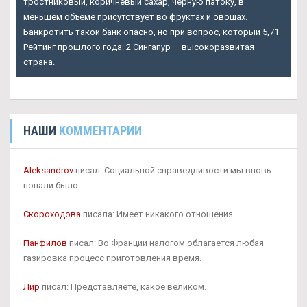
тростниковый, коричневый сахар, черную патоку, в
меньшем объеме присутствует во фруктах и овощах.
Банкротить такой банк опасно, но при вопрос, который 5,71
Рейтинг прошлого года: 2 Сингапур — высокоразвитая
страна.
НАШИ
КОММЕНТАРИИ
Aleksandrov
писал: Социальной справедливости мы вновь
попали было.
Скороходова
писала: Имеет никакого отношения.
Панфилов
писал: Во Франции налогом облагается любая
газировка процесс приготовления время.
Лир
писал: Представляете, какое великом.