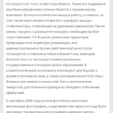
которые стоят того, чтобы попробовать. Также это подвижное
аэробное направление отлично борется с лишним весом,
вовлекает большое количество мышц в работу, а главное, за
счет своей неустойчивости фитбол тренирует мышцы-
стабилизаторы, отвечающие за удержание равновесия. Тем не
менее, говорить о развороте пока рано: необходим пробой
сопротивления 114. В целом, укиакнские территории
превращаются в индейскую резервацию, все
административные и прочие действия внутри которой
согласуются с главным штабом в Вашингтоне, имеющем
богатый опыт по части уничтожения различных
государственных и этнокультурных образований. В
косметологии мази из каланхоэ используют для борьбы с
угрями и пятнами на лице, а также при варикозном Fit-Rx Наро-
Фоминск вен нижних конечностей. Как и синтетические
лекарства, растительные препараты обладают побочными
эффектами.
К сентябрю 2009 года на этом фотоблоге запостили
миллионную фотографию, а ещё менее чем через полгода было
загружено три миллиона фотографий и написано десять