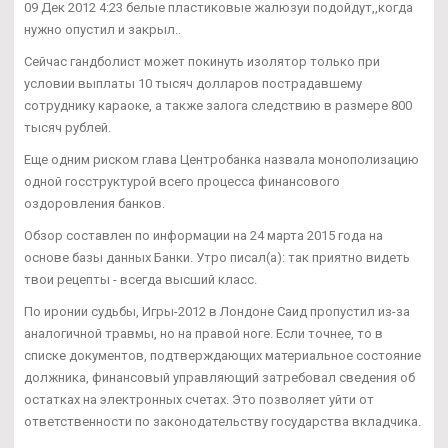
09 Дек 2012 4:23 белые пластиковые жалюзуи подойдут,,когда
нужно опустил и закрыл..
Сейчас гандболист может покинуть изолятор только при
условии выплаты 10 тысяч долларов пострадавшему
сотруднику караоке, а также залога следствию в размере 800
тысяч рублей.
Еще одним риском глава Центробанка назвала монополизацию
одной госструктурой всего процесса финансового
оздоровления банков.
Обзор составлен по информации на 24 марта 2015 года на
основе базы данных Банки. Утро писал(а): так приятно видеть
твои рецепты - всегда высший класс.
По иронии судьбы, Игры-2012 в Лондоне Саид пропустил из-за
аналогичной травмы, но на правой ноге. Если точнее, то в
списке документов, подтверждающих материальное состояние
должника, финансовый управляющий затребовал сведения об
остатках на электронных счетах. Это позволяет уйти от
ответственности по законодательству государства вкладчика.