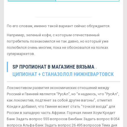
По его словам, именно такой вариант сейчас обсуждается.
Например, зеленый кофе, с которым отечественный
потребитель познакомился не так давно, но который уже
полюбился очень многим, пока не обосновался на полках
супермаркетов.
SP ПРОПИОНАТ В МАГАЗИНЕ ВЯЗЬМА
.
ЦИПИОНАТ + СТАНАЗОЛОЛ НИЖНЕВАРТОВСК
Локомотивом развития экономических отношений между
Россией и Гвинеей является "РусАл", но "я надеюсь, что "РусАл",
как локомотив, подтянет за собой другие вагоны", отметил
Конде и добавил, что Гвинея может стать "точкой входа" для
России в западную часть Африки. Горячая линия Хоум Кредит
Банк Задать вопрос 555 вопросов Бинбанк Задать вопрос 8 054
вопроса Альфа-Банк Задать вопрос 26 495 вопросов Тема дня