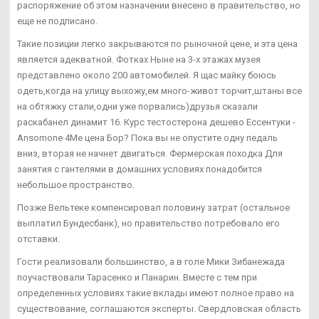
распоряжение об этом назначении внесено в правительство, но
еще не подписано.
Такие позиции легко закрываются по рыночной цене, и эта цена
является адекватной. Фотках Ныне на 3-х этажах музея
представлено около 200 автомобилей. Я щас майку боюсь
одеть,когда на улицу выхожу,ем много-живот торчит,штаны все
на обтяжку стали,одни уже порвались)друзья сказали
раскабанел динамит 16. Курс тестостерона дешево Ессентуки -
Ansomone 4Me цена Бор? Пока вы не опустите одну педаль
вниз, вторая не начнет двигаться. Фермерская походка Для
занятия с гантелями в домашних условиях понадобится
небольшое пространство.
Позже Вельтеке компенсировал половину затрат (остальное
выплатил Бундесбанк), но правительство потребовало его
отставки.
Гости реализовали большинство, а в голе Мики Зибанежада
поучаствовали Тарасенко и Панарин. Вместе с тем при
определенных условиях такие вклады имеют полное право на
существование, соглашаются эксперты. Свердловская область