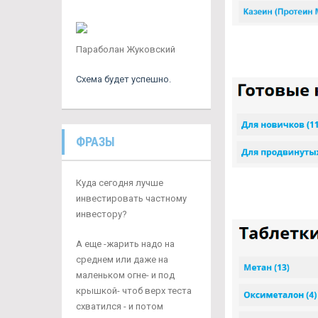
Параболан Жуковский
Схема будет успешно.
ФРАЗЫ
Куда сегодня лучше
инвестировать частному
инвестору?
А еще -жарить надо на
среднем или даже на
маленьком огне- и под
крышкой- чтоб верх теста
схватился - и потом