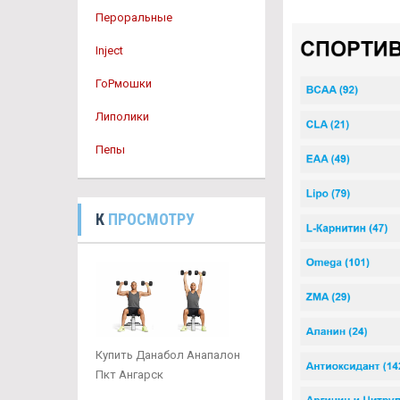
Пероральные
Inject
ГоРмошки
Липолики
Пепы
К
ПРОСМОТРУ
Купить Данабол Анапалон
Пкт Ангарск