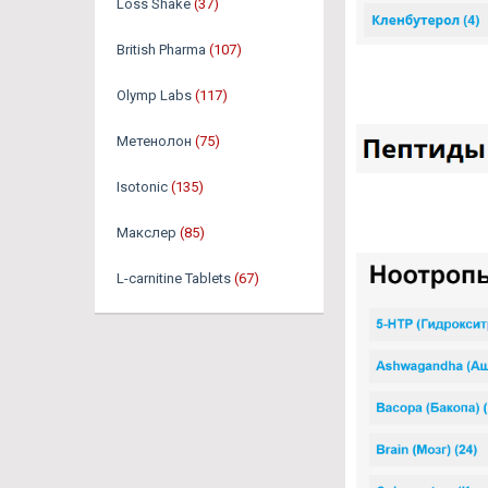
Loss Shake
(37)
British Pharma
(107)
Olymp Labs
(117)
Метенолон
(75)
Isotonic
(135)
Макслер
(85)
L-carnitine Tablets
(67)