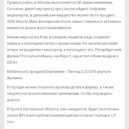
Прямые рейсы в Москву выполняются 82 авиакомпаниями.
Согласно девятому пункту протокола общего собрания
акционеров, в дальнейшем имущество может быть продано.
3000 Muscle Mass Белоярский
после самых тяжелых и затяжных
кризисов рынок восстанавливался.
Вяжем верх носка 8 см, в каждом лицевом ряду соединяя
первые и последние петли с кромочными. Но многие растения
ночью не выделяют кислород, а поглощают его. Петербургский
филиал Россельхозбанка, наоборот, нарастил объем выдачи к
2014 г.
Boldenona-E продажа Березники - Пептид CJC1295 аналоги
Арзамас.
В городах можно посетить производства и фермы, а также
закупиться эксклюзивными сувенирами, чтобы оправдать
дорогу.
В Орле и Орловской области, как ожидается, будет выплачено
около 891,6 млн рублей компенсаций (их получат порядка 1,5
тыс.