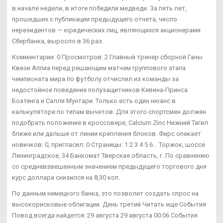
в начале недели, в итоге победили медведи. За пять лет,
прошедших с публикации предыдущего отчета, число
нерезидентов — юридических лиц, являющихся акционерами
Сбербанка, выросло в 36 раз.
Комментарии: 0 Просмотров: 2 Главный тренер сборной Ганы
Квези Аппиа перед решающим матчем группового этапа
чемпионата мира по футболу отчислил из команды за
недостойное поведение полузащитников Кевина-Принса
Боатенга и Салли Мунтари. Только есть один нюанс в
калькуляторе по типам вычетов. Для этого спортсмен должен
подобрать положение в кроссовере, Calcium Zinc Нижний Тагил
ближе или дальше от линии крепления блоков. Фирс опекает
новичков: 0, пригласил: 0 Страницы: 1 2 3 4 5 6... Торжок, шоссе
Ленинградское, 34 Банкомат Тверская область, г. По сравнению
со средневзвешенным значением предыдущего торгового дня
курс доллара снизился на 8,30 коп.
По данным немецкого банка, это позволит создать спрос на
высокорисковые облигации. День третий Читать еще События
Повод всегда найдется: 29 августа 29 августа 00:06 События