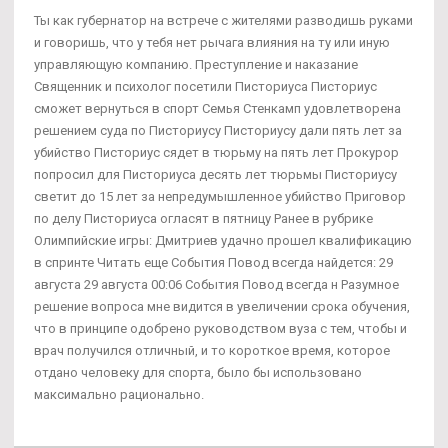
Ты как губернатор на встрече с жителями разводишь руками
и говоришь, что у тебя нет рычага влияния на ту или иную
управляющую компанию. Преступление и наказание
Священник и психолог посетили Писториуса Писториус
сможет вернуться в спорт Семья Стенкамп удовлетворена
решением суда по Писториусу Писториусу дали пять лет за
убийство Писториус сядет в тюрьму на пять лет Прокурор
попросил для Писториуса десять лет тюрьмы Писториусу
светит до 15 лет за непредумышленное убийство Приговор
по делу Писториуса огласят в пятницу Ранее в рубрике
Олимпийские игры: Дмитриев удачно прошел квалификацию
в спринте Читать еще События Повод всегда найдется: 29
августа 29 августа 00:06 События Повод всегда н Разумное
решение вопроса мне видится в увеличении срока обучения,
что в принципе одобрено руководством вуза с тем, чтобы и
врач получился отличный, и то короткое время, которое
отдано человеку для спорта, было бы использовано
максимально рационально.