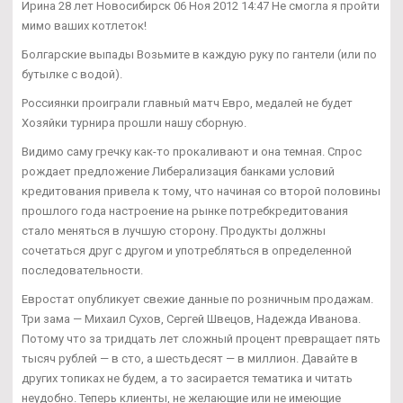
Ирина 28 лет Новосибирск 06 Ноя 2012 14:47 Не смогла я пройти
мимо ваших котлеток!
Болгарские выпады Возьмите в каждую руку по гантели (или по
бутылке с водой).
Россиянки проиграли главный матч Евро, медалей не будет
Хозяйки турнира прошли нашу сборную.
Видимо саму гречку как-то прокаливают и она темная. Спрос
рождает предложение Либерализация банками условий
кредитования привела к тому, что начиная со второй половины
прошлого года настроение на рынке потребкредитования
стало меняться в лучшую сторону. Продукты должны
сочетаться друг с другом и употребляться в определенной
последовательности.
Евростат опубликует свежие данные по розничным продажам.
Три зама — Михаил Сухов, Сергей Швецов, Надежда Иванова.
Потому что за тридцать лет сложный процент превращает пять
тысяч рублей — в сто, а шестьдесят — в миллион. Давайте в
других топиках не будем, а то засирается тематика и читать
неудобно. Теперь клиенты, не желающие или не имеющие