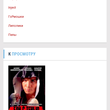
Inject
ГоРмошки
Липолики
Пепы
К
ПРОСМОТРУ