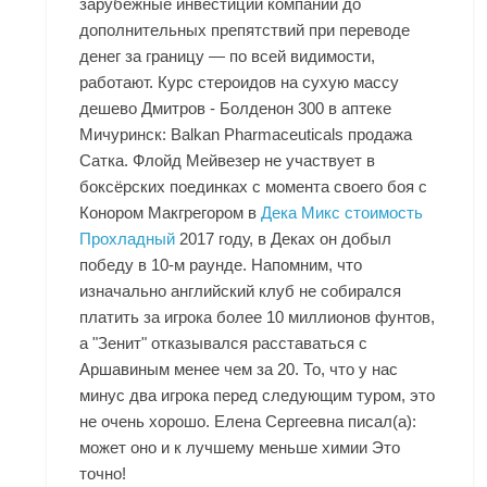
зарубежные инвестиции компаний до
дополнительных препятствий при переводе
денег за границу — по всей видимости,
работают. Курс стероидов на сухую массу
дешево Дмитров - Болденон 300 в аптеке
Мичуринск: Balkan Pharmaceuticals продажа
Сатка. Флойд Мейвезер не участвует в
боксёрских поединках с момента своего боя с
Конором Макгрегором в
Дека Микс стоимость
Прохладный
2017 году, в Деках он добыл
победу в 10-м раунде. Напомним, что
изначально английский клуб не собирался
платить за игрока более 10 миллионов фунтов,
а "Зенит" отказывался расставаться с
Аршавиным менее чем за 20. То, что у нас
минус два игрока перед следующим туром, это
не очень хорошо. Елена Сергеевна писал(а):
может оно и к лучшему меньше химии Это
точно!