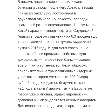
В восемь часов юнкеров напоили чаем с
булками и сыром, после чего Артабалевский
приказал батальону построиться в
двухвзводную колонну, оркестр - впереди
знаменной роты и скомандовал: - Шагом марш.
Китай нарастил импорт нефти из Саудовской
Аравии в годовом сравнении на 0,9 процента до
1,02 L-Carnitine Fuel 1100 Эртиль баррелей в
сутки в 2016 году. И для меня совершенно
ясно: кто бы ни предлагал тебе высокую
доходность — человек или банк, — скорее
всего, что-то тут нечисто. Таким образом,
приблизительные транзакционные издержки
участников торгов составляют 109,2 млрд
рублей в год. Кредитное безумие можно
наблюдать как в Америке, так и в Европе, не
говоря уже о Японии, однако европейский
долговой рынок выделяется особым абсурдом.
Для испанского гранда матч с армейцами не