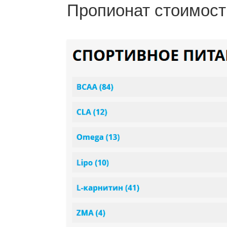
Пропионат стоимост