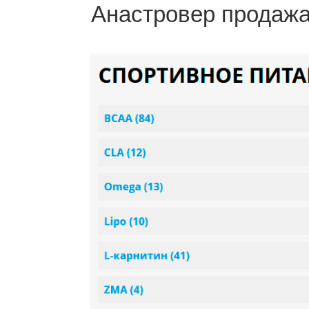
Анастровер продажа