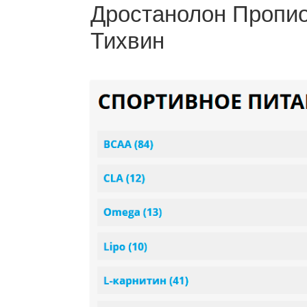
Дростанолон Пропио
Тихвин