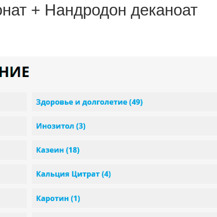
нат + Нандродон деканоат