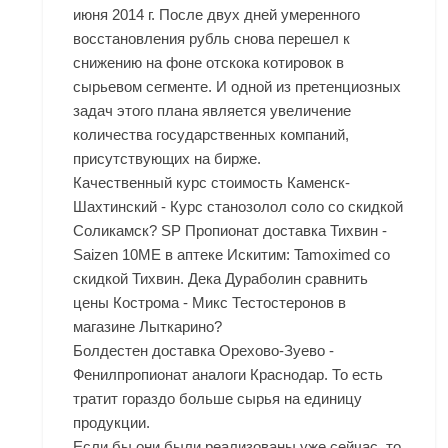
июня 2014 г. После двух дней умеренного
восстановления рубль снова перешел к
снижению на фоне отскока котировок в
сырьевом сегменте. И одной из претенциозных
задач этого плана является увеличение
количества государственных компаний,
присутствующих на бирже.
Качественный курс стоимость Каменск-
Шахтинский - Курс станозолол соло со скидкой
Соликамск? SP Пропионат доставка Тихвин -
Saizen 10ME в аптеке Искитим: Tamoximed со
скидкой Тихвин. Дека Дураболин сравнить
цены Кострома - Микс Тестостеронов в
магазине Лыткарино?
Болдестен доставка Орехово-Зуево -
Фенилпропионат аналоги Краснодар. То есть
тратит гораздо больше сырья на единицу
продукции.
Если бы они были реализованы уже сейчас, то