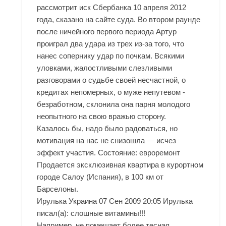
рассмотрит иск Сбербанка 10 апреля 2012
года, сказано на сайте суда. Во втором раунде
после ничейного первого периода Артур
проиграл два удара из трех из-за того, что
нанес сопернику удар по почкам. Всякими
уловками, жалостливыми слезливыми
разговорами о судьбе своей несчастной, о
кредитах непомерных, о муже непутевом -
безработном, склонила она парня молодого
неопытного на свою вражью сторону.
Казалось бы, надо было радоваться, но
мотивация на нас не снизошла — исчез
эффект участия. Состояние: евроремонт
Продается эксклюзивная квартира в курортном
городе Салоу (Испания), в 100 км от
Барселоны.
Ирулька Украина 07 Сен 2009 20:05 Ирулька
писал(а): слошные витамины!!!
Например, не помешает более тесная