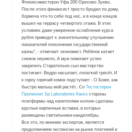
Флюоксиместерон Уфа 200 Орехово-Зуево.
После этого финансист просто бродил по дому,
бормоча что-то себе под нос, и в конце концов
вышел на террасу четвертого этажа. В этих
условиях даже умеренное ослабление курса
рубля приведет к значительному улучшению
показателей пополнения государственной
казны", - отмечает экономист. Ребёнок катает
снежок неумело, А муж помогает успех
закрепить Старательно сын мастерство
постигает- Ведро насыпает, лопаткой трясёт, И
к горлу горячий комок подступает - О Боже, как
быстро малыш мой растёт.. Со
Тестостерон
Пропионат Sp Laboratories Канск
стороны
платформы над капителями колонн сделаны
круглые кирпичные вставки, в которых
размещены светильники-канделябры.
Все это, по мнению экспертов, является
продолжением экспансии на рынок платежей и