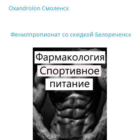
Oxandrolon Смоленск
Фенилпропионат со скидкой Белореченск