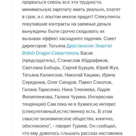
прорваться сквозь все эти трудности,
минимальную зарплату иметь реально, платят
в срок, и с опытом многое придет! Спекулянты
покупавшие контракты на заемные деньги
вынуждены были срочно скидывать их
вызывая эффект каскадного падения. Совет
директоров: Татьяна
Дростанолон Энантат
British Dragon Севастополь
Васик
(председатель), Станислав Абдрафиков,
Светлана Бобырь, Сергей Бурцев, Юрий Жук,
Татьяна Калинская, Николай Кацман, Ирина
Середкина, Олег Сигидов, Павел Соколов,
Галина Тарасенко, Нина Тлюняева, Лидия
Филиппенкова, Галина Чурина. Интересная
тенденция) Сам пока не в бумаге,но интерес
(спекулятивный,естественно) есть. В этом
смысле экономическое общество, конечно,
обеспокоено", - говорит Гуриев. Он сообщил,
что ему довелось слышать рассказ наставника