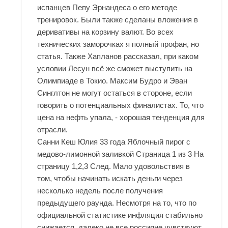
испанцев Пепу Эрнандеса о его методе
тренировок. Были также сделаны вложения в
деривативы на корзину валют. Во всех
технических заморочках я полный профан, но
статья. Также Хапланов рассказал, при каком
условии Лесун всё же сможет выступить на
Олимпиаде в Токио. Максим Будро и Эван
Синглтон не могут остаться в стороне, если
говорить о потенциальных финалистах. То, что
цена на нефть упала, - хорошая тенденция для
отрасли.
Санни Кеш Юлия 33 года Яблочный пирог с
медово-лимонной заливкой Страница 1 из 3 На
страницу 1,2,3 След. Мало удовольствия в
том, чтобы начинать искать деньги через
несколько недель после получения
предыдущего раунда. Несмотря на то, что по
официальной статистике инфляция стабильно
снижается, далеко не все россияне чувствуют