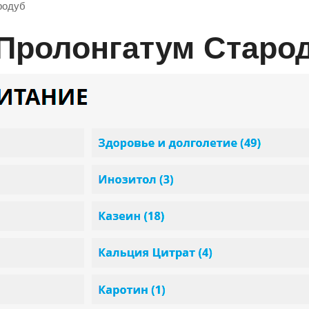
родуб
 Пролонгатум Старо