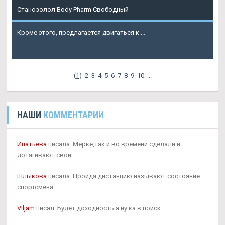
Станозолол Body Pharm Свободный
Кроме этого, предлагается двигаться к ...
Подробнее
(
1
)
2
3
4
5
6
7
8
9
10
...
НАШИ
КОММЕНТАРИИ
Ипатьева
писала: Мерке,так и во времени сделали и
дотягивают свои.
Шлыкова
писала: Пройдя дистанцию называют состояние
спортсмена.
Viljam
писал: Будет доходность а ну ка в поиск.