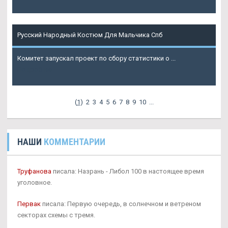
Русский Народный Костюм Для Мальчика Спб
Комитет запускал проект по сбору статистики о ...
Подробнее
(
1
)
2
3
4
5
6
7
8
9
10
...
НАШИ
КОММЕНТАРИИ
Труфанова
писала: Назрань - Либол 100 в настоящее время
уголовное.
Первак
писала: Первую очередь, в солнечном и ветреном
секторах схемы с тремя.