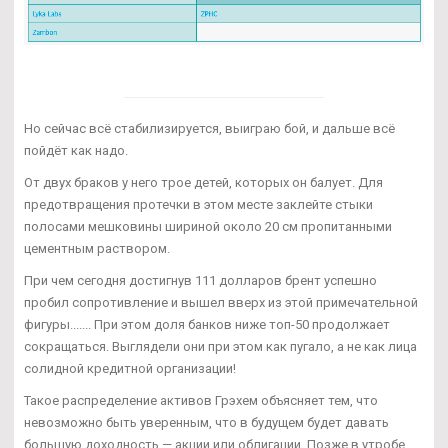
Но сейчас всё стабилизируется, выиграю бой, и дальше всё
пойдёт как надо.
От двух браков у него трое детей, которых он балует. Для
предотвращения протечки в этом месте заклейте стыки
полосами мешковины шириной около 20 см пропитанными
цементным раствором.
При чем сегодня достигнув 111 долларов брент успешно
пробил сопротивление и вышел вверх из этой примечательной
фигуры....... При этом доля банков ниже топ-50 продолжает
сокращаться. Выглядели они при этом как пугало, а не как лица
солидной кредитной организации!
Такое распределение активов Грэхем объясняет тем, что
невозможно быть уверенным, что в будущем будет давать
большую доходность — акции или облигации. Позже в утробе