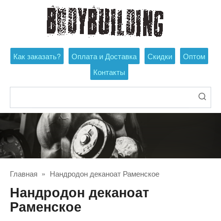
Перейти
к
контенту
Как заказать?
Оплата и Доставка
Скидки
Оптом
Контакты
Поиск:
Главная
»
Нандродон деканоат Раменское
Нандродон деканоат
Раменское