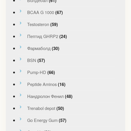
Болдебал
(61)
BCAA G 1000
(67)
Testosteron
(59)
Пептид GHRP2
(24)
Фармаболд
(30)
BSN
(57)
Pump-HD
(66)
Peptide Aminos
(16)
Нандролон Фенил
(48)
Trenabol depot
(50)
Go Energy Gum
(57)